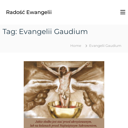
S
k
Radość Ewangelii
i
p
t
Tag:
Evangelii Gaudium
o
c
o
Home
Evangelii Gaudium
n
t
e
n
t