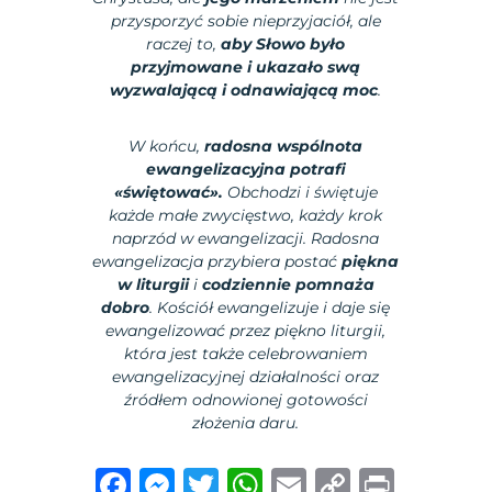
przysporzyć sobie nieprzyjaciół, ale
raczej to,
aby Słowo było
przyjmowane i ukazało swą
wyzwalającą i odnawiającą moc
.
W końcu,
radosna wspólnota
ewangelizacyjna potrafi
«świętować».
Obchodzi i świętuje
każde małe zwycięstwo, każdy krok
naprzód w ewangelizacji. Radosna
ewangelizacja przybiera postać
piękna
w liturgii
i
codziennie pomnaża
dobro
. Kościół ewangelizuje i daje się
ewangelizować przez piękno liturgii,
która jest także celebrowaniem
ewangelizacyjnej działalności oraz
źródłem odnowionej gotowości
złożenia daru.
F
M
T
W
E
C
P