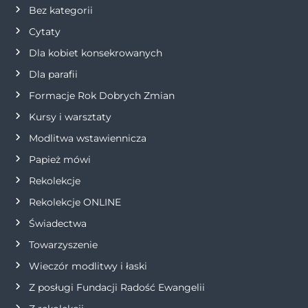
Bez kategorii
a
Cytaty
w
Dla kobiet konsekrowanych
Dla parafii
p
Formacje Rok Dobrych Zmian
i
Kursy i warsztaty
Modlitwa wstawiennicza
s
Papież mówi
u
Rekolekcje
Rekolekcje ONLINE
Świadectwa
Towarzyszenie
Wieczór modlitwy i łaski
Z posługi Fundacji Radość Ewangelii