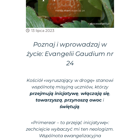
13 lipca 2023
Poznaj i wprowadzaj w
życie: Evangelii Gaudium nr
24
Kościół «wyruszający w drogę» stanowi
wspólnotę misyjną uczniów, którzy
przejmują inicjatywę
,
włączają się
,
towarzyszą
,
przynoszą owoc
i
świętują
.
«Primerear – to przejąć inicjatywę»:
zechciejcie wybaczyć mi ten neologizm.
Wspólnota ewangelizacyjna