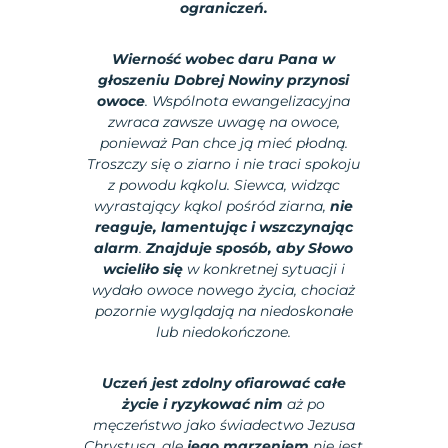
ograniczeń.
Wierność wobec daru Pana w
głoszeniu Dobrej Nowiny przynosi
owoce
. Wspólnota ewangelizacyjna
zwraca zawsze uwagę na owoce,
ponieważ Pan chce ją mieć płodną.
Troszczy się o ziarno i nie traci spokoju
z powodu kąkolu. Siewca, widząc
wyrastający kąkol pośród ziarna,
nie
reaguje, lamentując i wszczynając
alarm
.
Znajduje sposób, aby Słowo
wcieliło się
w konkretnej sytuacji i
wydało owoce nowego życia, chociaż
pozornie wyglądają na niedoskonałe
lub niedokończone.
Uczeń jest zdolny ofiarować całe
życie i ryzykować nim
aż po
męczeństwo jako świadectwo Jezusa
Chrystusa, ale
jego marzeniem
nie jest