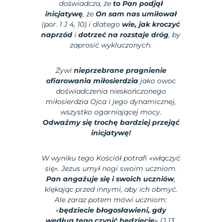
doświadcza, że
to Pan podjął
inicjatywę
, że
On sam nas umiłował
(por. 1 J 4, 10) i dlatego
wie, jak kroczyć
naprzód
i
dotrzeć na rozstaje dróg
, by
zaprosić wykluczonych.
Żywi
nieprzebrane pragnienie
ofiarowania miłosierdzia
jako owoc
doświadczenia nieskończonego
miłosierdzia Ojca i jego dynamicznej,
wszystko ogarniającej mocy.
Odważmy się trochę bardziej przejąć
inicjatywę!
W wyniku tego Kościół potrafi «włączyć
się». Jezus umył nogi swoim uczniom.
Pan angażuje się i swoich uczniów
,
klękając przed innymi, aby ich obmyć.
Ale zaraz potem mówi uczniom:
«
będziecie błogosławieni, gdy
według tego czynić będziecie
» (J 13,