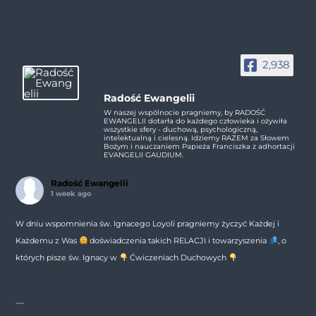
2,938
Radość Ewangelii
W naszej wspólnocie pragniemy, by RADOŚĆ
EWANGELII dotarła do każdego człowieka i ożywiła
wszystkie sfery - duchową, psychologiczną,
intelektualną i cielesną. Idziemy RAZEM za Słowem
Bożym i nauczaniem Papieża Franciszka z adhortacji
EVANGELII GAUDIUM.
Radość Ewangelii
1 week ago
W dniu wspomnienia św. Ignacego Loyoli pragniemy życzyć Każdej i
Każdemu z Was
doświadczenia takich RELACJI i towarzyszenia
, o
których pisze św. Ignacy w
Ćwiczeniach Duchowych
---