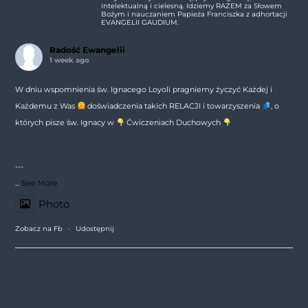
intelektualną i cielesną. Idziemy RAZEM za Słowem
Bożym i nauczaniem Papieża Franciszka z adhortacji
EVANGELII GAUDIUM.
Radość Ewangelii
1 week ago
W dniu wspomnienia św. Ignacego Loyoli pragniemy życzyć Każdej i
Każdemu z Was
doświadczenia takich RELACJI i towarzyszenia
, o
których pisze św. Ignacy w
Ćwiczeniach Duchowych
---
...
See More
Photo
Zobacz na Fb
·
Udostępnij