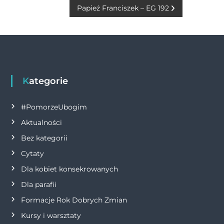
o
g
p
n
Papież Franciszek – EG 192
a
o
er
p
k
w
k
i
g
Kategorie
a
#PomorzeUbogim
Aktualności
c
Bez kategorii
j
Cytaty
Dla kobiet konsekrowanych
a
Dla parafii
w
Formacje Rok Dobrych Zmian
p
Kursy i warsztaty