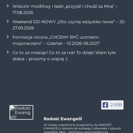
Wieczór modlitwy i łaski „przyjdź i chodź za Mną” –
17.08.2026
Weekend OD-NOWY „Oto czynię wszystko nowe” – 25-
27.09.2026
Formacja roczna „CHCEMY BYĆ uczniami-
misjonarzami” – Gdańsk – 10.2026-06.2027
Co to za miesiąc! Co to za rok! To dzięki Wam tyle
dobra – prosimy o więcej :)
2,938
Radość Ewangelii
W naszej wspólnocie pragniemy, by RADOŚĆ
EWANGELII dotarła do każdego człowieka i ożywiła
wszystkie sfery - duchową, psychologiczną,