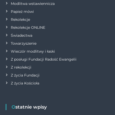
Modlitwa wstawiennicza
i
Papież mówi
s
Rekolekcje
Rekolekcje ONLINE
u
Świadectwa
Towarzyszenie
Wieczór modlitwy i łaski
Z posługi Fundacji Radość Ewangelii
Z rekolekcji
Z życia Fundacji
Z życia Kościoła
Ostatnie wpisy