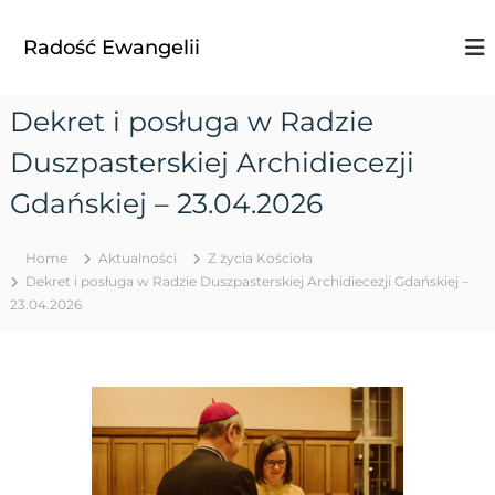
S
k
Radość Ewangelii
i
p
t
Dekret i posługa w Radzie
o
c
Duszpasterskiej Archidiecezji
o
n
Gdańskiej – 23.04.2026
t
e
Home
Aktualności
Z życia Kościoła
n
Dekret i posługa w Radzie Duszpasterskiej Archidiecezji Gdańskiej –
t
23.04.2026