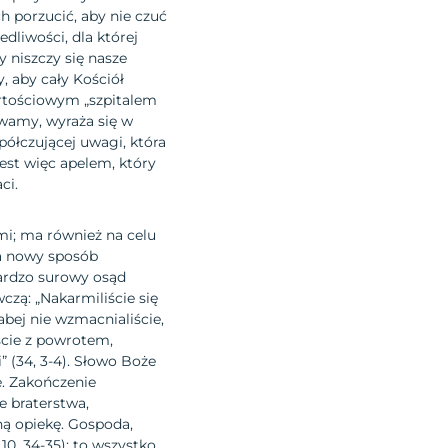
ch porzucić, aby nie czuć
dliwości, dla której
 niszczy się nasze
, aby cały Kościół
rtościowym „szpitalem
ywamy, wyraża się w
półczującej uwagi, która
 jest więc apelem, który
ci.
mi; ma również na celu
na nowy sposób
ardzo surowy osąd
czą: „Nakarmiliście się
łabej nie wzmacnialiście,
iście z powrotem,
” (34, 3-4). Słowo Boże
e. Zakończenie
 braterstwa,
ą opiekę. Gospoda,
10, 34-35): to wszystko