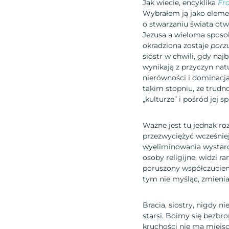
Jak wiecie, encyklika
Fra
Wybrałem ją jako elemen
o stwarzaniu świata otw
Jezusa a wieloma sposoba
okradziona zostaje
porz
sióstr w chwili, gdy naj
wynikają z przyczyn nat
nierówności i dominacj
takim stopniu, że trudn
„kulturze” i pośród jej s
Ważne jest tu jednak ro
przezwyciężyć wcześniej
wyeliminowania wystarc
osoby religijne, widzi r
poruszony współczuciem 
tym nie myśląc, zmienia 
Bracia, siostry, nigdy 
starsi. Boimy się bezbr
kruchości nie ma miejsca