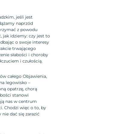
zkim, jeśli jest
podążamy naprzód
zatrzymać z powodu
jak idziemy: czy jest to
 dbając o swoje interesy
trakcie trwającego
enie słabości i choroby
czuciem i czułością.
tów całego Objawienia,
na legowisko –
ną opatrzę, chorą
abości stanowi
ają nas w centrum
. Chodzi więc o to, by
nie dać się zarazić