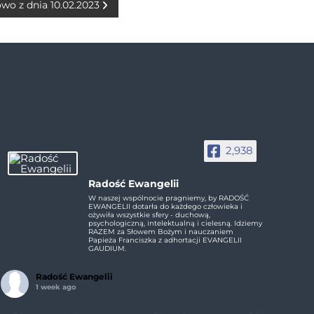
owo z dnia 10.02.2023
2,938
Radość Ewangelii
W naszej wspólnocie pragniemy, by RADOŚĆ
EWANGELII dotarła do każdego człowieka i
ożywiła wszystkie sfery - duchową,
psychologiczną, intelektualną i cielesną. Idziemy
RAZEM za Słowem Bożym i nauczaniem
Papieża Franciszka z adhortacji EVANGELII
GAUDIUM.
Radość Ewangelii
1 week ago