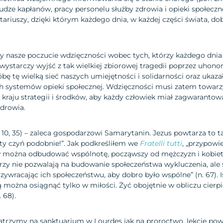
dze kapłanów, pracy personelu służby zdrowia i opieki społecz
tariuszy, dzięki którym każdego dnia, w każdej części świata, do
y nasze poczucie wdzięczności wobec tych, którzy każdego dnia 
e wystarczy wyjść z tak wielkiej zbiorowej tragedii poprzez uhon
bę tę wielką sieć naszych umiejętności i solidarności oraz ukaza
ych systemów opieki społecznej. Wdzięczności musi zatem towar
raju strategii i środków, aby każdy człowiek miał zagwarantowa
drowia.
10, 35) – zaleca gospodarzowi Samarytanin. Jezus powtarza to t
 ty czyń podobnie!”. Jak podkreśliłem we
Fratelli tutti
, „przypowi
w można odbudować wspólnotę, począwszy od mężczyzn i kobiet,
rzy nie pozwalają na budowanie społeczeństwa wykluczenia, ale st
zywracając ich społeczeństwu, aby dobro było wspólne” (n. 67). I
ą można osiągnąć tylko w miłości. Żyć obojętnie w obliczu cierpie
 68).
 patrzymy na sanktuarium w Lourdes jak na proroctwo, lekcję po