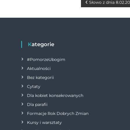
b
n
r
N
Słowo z dnia 8.02.2
o
g
a
o
er
w
k
i
Kategorie
g
#PomorzeUbogim
a
Aktualności
Bez kategorii
c
Cytaty
j
Dla kobiet konsekrowanych
Dla parafii
a
Formacje Rok Dobrych Zmian
w
Kursy i warsztaty