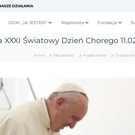
ASZE DZIAŁANIA
DOM „JA JESTEM”
Wspólnota
Fundacja
Ś
a XXXI Światowy Dzień Chorego 11.0
Home
Aktualności
Papież mówi
Orędzie Pa