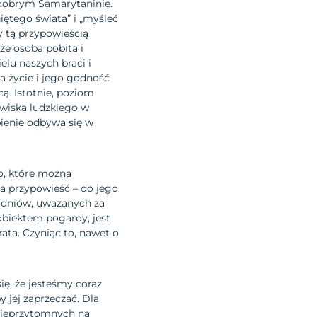
 dobrym Samarytaninie.
iętego świata” i „myśleć
y tą przypowieścią
że osoba pobita i
elu naszych braci i
na życie i jego godność
ą. Istotnie, poziom
wiska ludzkiego w
pienie odbywa się w
o, które można
da przypowieść – do jego
odniów, uważanych za
 obiektem pogardy, jest
ata. Czyniąc to, nawet o
ię, że jesteśmy coraz
 jej zaprzeczać. Dla
s nieprzytomnych na