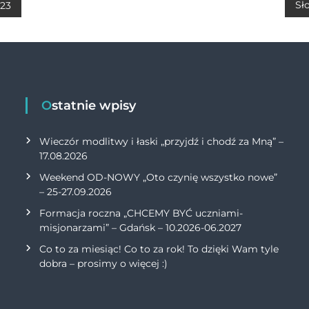
A
Li
Sł
023
p
n
p
k
Ostatnie wpisy
Wieczór modlitwy i łaski „przyjdź i chodź za Mną” –
17.08.2026
Weekend OD-NOWY „Oto czynię wszystko nowe”
– 25-27.09.2026
Formacja roczna „CHCEMY BYĆ uczniami-
misjonarzami” – Gdańsk – 10.2026-06.2027
Co to za miesiąc! Co to za rok! To dzięki Wam tyle
dobra – prosimy o więcej :)