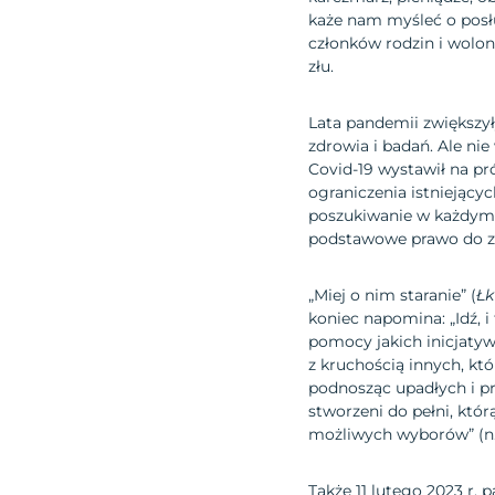
każe nam myśleć o posłu
członków rodzin i wolon
złu.
Lata pandemii zwiększył
zdrowia i badań. Ale ni
Covid-19 wystawił na pró
ograniczenia istniejąc
poszukiwanie w każdym k
podstawowe prawo do z
„Miej o nim staranie” (
Łk
koniec napomina: „Idź, i
pomocy jakich inicjaty
z kruchością innych, któ
podnosząc upadłych i pr
stworzeni do pełni, któr
możliwych wyborów” (n.
Także 11 lutego 2023 r.