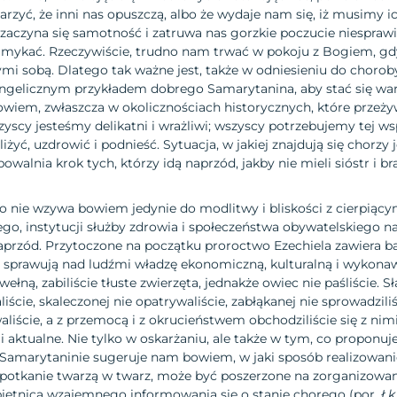
arzyć, że inni nas opuszczą, albo że wydaje nam się, iż musimy i
 zaczyna się samotność i zatruwa nas gorzkie poczucie niesprawie
amykać. Rzeczywiście, trudno nam trwać w pokoju z Bogiem, gdy
ymi sobą. Dlatego tak ważne jest, także w odniesieniu do choroby
angelicznym przykładem dobrego Samarytanina, aby stać się wa
owiem, zwłaszcza w okolicznościach historycznych, które przeż
yscy jesteśmy delikatni i wrażliwi; wszyscy potrzebujemy tej ws
liżyć, uzdrowić i podnieść. Sytuacja, w jakiej znajdują się chorzy
walnia krok tych, którzy idą naprzód, jakby nie mieli sióstr i bra
 nie wzywa bowiem jedynie do modlitwy i bliskości z cierpiący
go, instytucji służby zdrowia i społeczeństwa obywatelskiego 
przód. Przytoczone na początku proroctwo Ezechiela zawiera b
y sprawują nad ludźmi władzę ekonomiczną, kulturalną i wykonaw
wełną, zabiliście tłuste zwierzęta, jednakże owiec nie paśliście. S
liście, skaleczonej nie opatrywaliście, zabłąkanej nie sprowadzil
liście, a z przemocą i z okrucieństwem obchodziliście się z nimi
i aktualne. Nie tylko w oskarżaniu, ale także w tym, co proponuj
Samarytaninie sugeruje nam bowiem, w jaki sposób realizowanie
potkanie twarzą w twarz, może być poszerzone na zorganizowan
bietnica wzajemnego informowania się o stanie chorego (por.
Łk