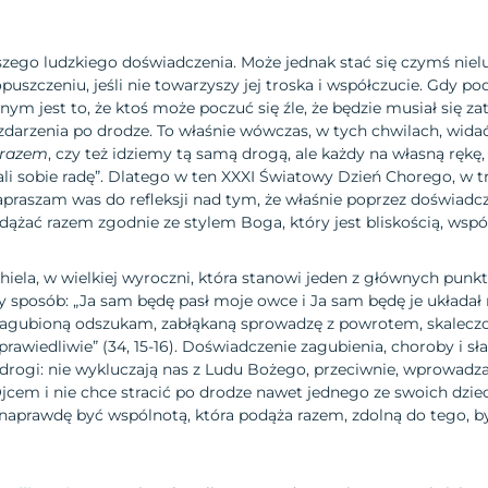
szego ludzkiego doświadczenia. Może jednak stać się czymś nielud
opuszczeniu, jeśli nie towarzyszy jej troska i współczucie. Gdy 
ym jest to, że ktoś może poczuć się źle, że będzie musiał się 
darzenia po drodze. To właśnie wówczas, w tych chwilach, widać, 
 razem
, czy też idziemy tą samą drogą, ale każdy na własną rękę,
dali sobie radę”. Dlatego w ten XXXI Światowy Dzień Chorego, w 
praszam was do refleksji nad tym, że właśnie poprzez doświadcz
żać razem zgodnie ze stylem Boga, który jest bliskością, współ
iela, w wielkiej wyroczni, która stanowi jeden z głównych punk
sposób: „Ja sam będę pasł moje owce i Ja sam będę je układał 
agubioną odszukam, zabłąkaną sprowadzę z powrotem, skaleczo
prawiedliwie” (34, 15-16). Doświadczenie zagubienia, choroby i sł
 drogi: nie wykluczają nas z Ludu Bożego, przeciwnie, wprowadz
jcem i nie chce stracić po drodze nawet jednego ze swoich dzieci
 naprawdę być wspólnotą, która podąża razem, zdolną do tego, by 