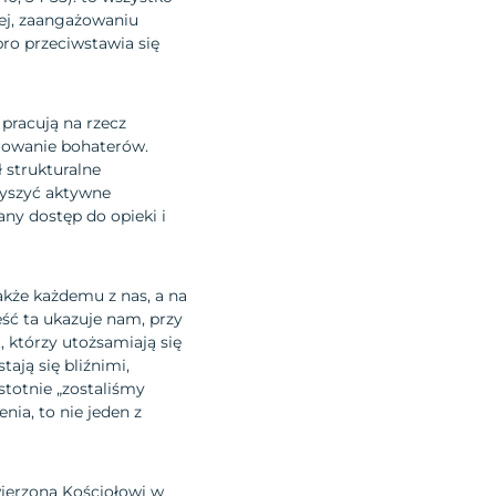
nej, zaangażowaniu
bro przeciwstawia się
pracują na rzecz
orowanie bohaterów.
ł strukturalne
zyszyć aktywne
ny dostęp do opieki i
akże każdemu z nas, a na
eść ta ukazuje nam, przy
 którzy utożsamiają się
ają się bliźnimi,
stotnie „zostaliśmy
nia, to nie jeden z
wierzoną Kościołowi w