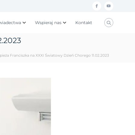
f
y
a
o
wiadectwa
Wspieraj nas
Kontakt
c
u
e
t
2.2023
b
u
o
b
pieża Franciszka na XXXI Światowy Dzień Chorego 11.02.2023
o
e
k