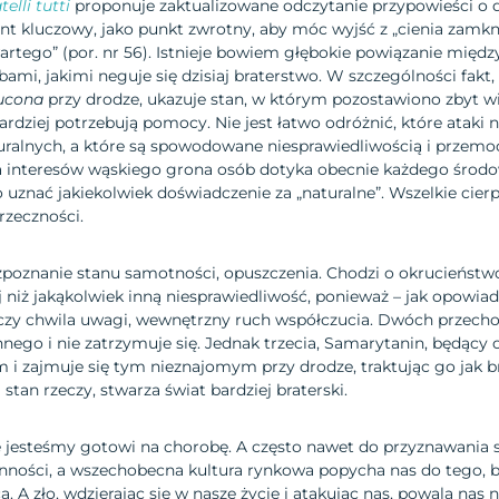
telli tutti
proponuje zaktualizowane odczytanie przypowieści o
t kluczowy, jako punkt zwrotny, aby móc wyjść z „cienia zamkn
artego” (por. nr 56). Istnieje bowiem głębokie powiązanie międz
mi, jakimi neguje się dzisiaj braterstwo. W szczególności fakt, 
ucona
przy drodze, ukazuje stan, w którym pozostawiono zbyt wi
bardziej potrzebują pomocy. Nie jest łatwo odróżnić, które ataki 
uralnych, a które są spowodowane niesprawiedliwością i przemoc
a interesów wąskiego grona osób dotyka obecnie każdego środo
o uznać jakiekolwiek doświadczenie za „naturalne”. Wszelkie cier
przeczności.
zpoznanie stanu samotności, opuszczenia. Chodzi o okrucieństw
 niż jakąkolwiek inną niesprawiedliwość, ponieważ – jak opowia
zy chwila uwagi, wewnętrzny ruch współczucia. Dwóch przech
annego i nie zatrzymuje się. Jednak trzecia, Samarytanin, będący
i zajmuje się tym nieznajomym przy drodze, traktując go jak br
stan rzeczy, stwarza świat bardziej braterski.
nie jesteśmy gotowi na chorobę. A często nawet do przyznawania s
onności, a wszechobecna kultura rynkowa popycha nas do tego, by
. A zło, wdzierając się w nasze życie i atakując nas, powala na