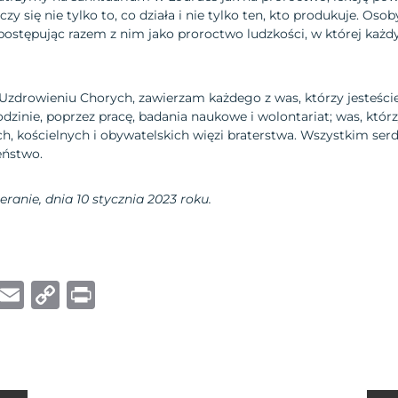
zy się nie tylko to, co działa i nie tylko ten, kto produkuje. Oso
stępując razem z nim jako proroctwo ludzkości, w której każdy 
zdrowieniu Chorych, zawierzam każdego z was, którzy jesteście
odzinie, poprzez pracę, badania naukowe i wolontariat; was, któr
, kościelnych i obywatelskich więzi braterstwa. Wszystkim ser
eństwo.
ranie, dnia 10 stycznia 2023 roku.
W
E
C
P
h
m
o
ri
at
ai
p
n
s
l
y
t