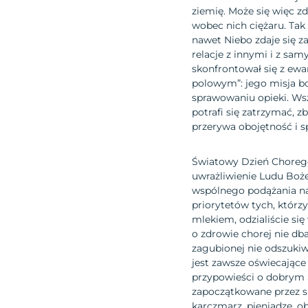
ziemię. Może się więc zd
wobec nich ciężaru. Tak
nawet Niebo zdaje się z
relacje z innymi i z sam
skonfrontował się z ew
polowym”: jego misja b
sprawowaniu opieki. Wsz
potrafi się zatrzymać, zb
przerywa obojętność i spo
Światowy Dzień Chorego
uwrażliwienie Ludu Boże
wspólnego podążania na
priorytetów tych, którz
mlekiem, odzialiście się 
o zdrowie chorej nie dba
zagubionej nie odszukiwa
jest zawsze oświecające 
przypowieści o dobrym 
zapoczątkowane przez s
karczmarz, pieniądze, o