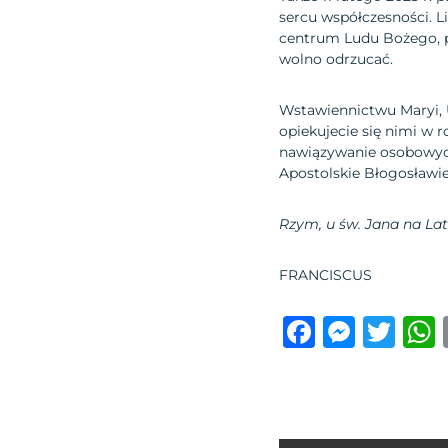
sercu współczesności. Lic
centrum Ludu Bożego, po
wolno odrzucać.
Wstawiennictwu Maryi, U
opiekujecie się nimi w r
nawiązywanie osobowych
Apostolskie Błogosławi
Rzym, u św. Jana na Late
FRANCISCUS
F
M
T
a
e
w
c
ss
it
e
e
te