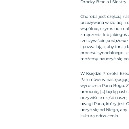
Drodzy Bracia i Siostry!
Choroba jest częścią na
przeżywana w izolacji i 
wspólnie, czymś normaln
zmęczenia lub jakiegoś z
rzeczywiście
podążanie
i pozwalając, aby inni „
procesu synodalnego, za
możemy nauczyć się podą
W Księdze Proroka Ezech
Pan mówi w następujący 
wyrocznia Pana Boga. Z
umocnię, […] będę pasł s
oczywiście część naszej
uwagi Pana, który jest O
uczyć się od Niego, aby
kulturą odrzucenia.