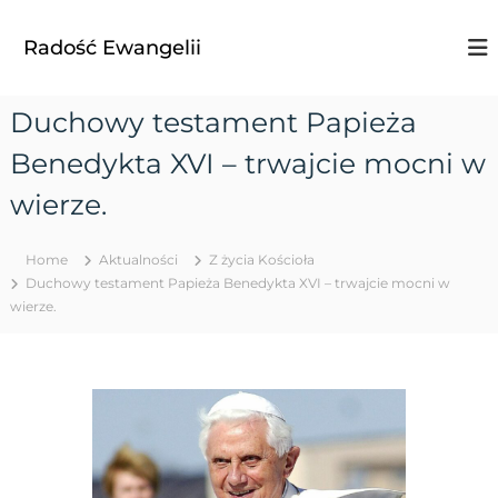
S
k
Radość Ewangelii
i
p
t
Duchowy testament Papieża
o
c
Benedykta XVI – trwajcie mocni w
o
n
wierze.
t
e
Home
Aktualności
Z życia Kościoła
n
Duchowy testament Papieża Benedykta XVI – trwajcie mocni w
t
wierze.