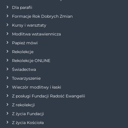
a
Dla parafii
w
Formacje Rok Dobrych Zmian
p
Kursy i warsztaty
Modlitwa wstawiennicza
i
Papież mówi
s
Rekolekcje
Rekolekcje ONLINE
u
Świadectwa
Towarzyszenie
Wieczór modlitwy i łaski
Z posługi Fundacji Radość Ewangelii
Z rekolekcji
Z życia Fundacji
Z życia Kościoła