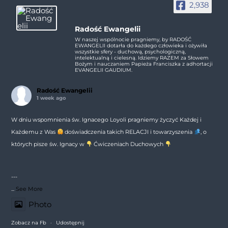
2,938
Radość Ewangelii
W naszej wspólnocie pragniemy, by RADOŚĆ
EWANGELII dotarła do każdego człowieka i ożywiła
wszystkie sfery - duchową, psychologiczną,
intelektualną i cielesną. Idziemy RAZEM za Słowem
Bożym i nauczaniem Papieża Franciszka z adhortacji
EVANGELII GAUDIUM.
Radość Ewangelii
1 week ago
W dniu wspomnienia św. Ignacego Loyoli pragniemy życzyć Każdej i
Każdemu z Was
doświadczenia takich RELACJI i towarzyszenia
, o
których pisze św. Ignacy w
Ćwiczeniach Duchowych
---
...
See More
Photo
Zobacz na Fb
·
Udostępnij