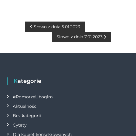
c
ss
it
at
ai
p
n
e
e
te
s
l
y
t
b
n
r
A
Li
N
Słowo z dnia 5.01.2023
o
g
p
n
Słowo z dnia 7.01.2023
a
o
er
p
k
w
k
i
g
Kategorie
a
#PomorzeUbogim
Aktualności
c
Bez kategorii
j
Cytaty
Dla kobiet konsekrowanych