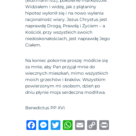
(Bultmann itd.), pokolenie marksistów.
Widziałem i widzę, jak z plątaniny
hipotez wyłonił się i na nowo wyłania
racjonalność wiary. Jezus Chrystus jest
naprawdę Drogą, Prawdą i Życiem – a
Kościół, przy wszystkich swoich
niedoskonałościach, jest naprawdę Jego
Ciałem.
Na koniec pokornie proszę: módlcie się
za mnie, aby Pan przyjął mnie do
wiecznych mieszkań, mimo wszystkich
moich grzechów i braków. Wszystkim
powierzonym mi osobom, dzień po
dniu płynie moja serdeczna modlitwa.
Benedictus PP XVI.
F
M
T
W
E
C
P
a
e
w
h
m
o
ri