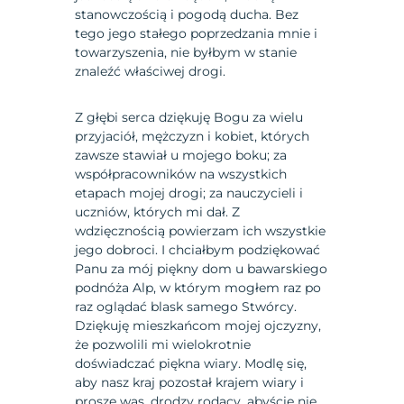
stanowczością i pogodą ducha. Bez
tego jego stałego poprzedzania mnie i
towarzyszenia, nie byłbym w stanie
znaleźć właściwej drogi.
Z głębi serca dziękuję Bogu za wielu
przyjaciół, mężczyzn i kobiet, których
zawsze stawiał u mojego boku; za
współpracowników na wszystkich
etapach mojej drogi; za nauczycieli i
uczniów, których mi dał. Z
wdzięcznością powierzam ich wszystkie
jego dobroci. I chciałbym podziękować
Panu za mój piękny dom u bawarskiego
podnóża Alp, w którym mogłem raz po
raz oglądać blask samego Stwórcy.
Dziękuję mieszkańcom mojej ojczyzny,
że pozwolili mi wielokrotnie
doświadczać piękna wiary. Modlę się,
aby nasz kraj pozostał krajem wiary i
proszę was, drodzy rodacy, abyście nie