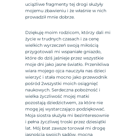
uciążliwe fragmenty tej drogi służyły
mojemu zbawieniu i że właśnie w nich
prowadził mnie dobrze.
Dziękuję moim rodzicom, którzy dali mi
życie w trudnych czasach i za cenę
wielkich wyrzeczeń swoją miłością
przygotowali mi wspaniałe gniazdo,
które do dziś jaśnieje przez wszystkie
moje dni jako jasne światło. Przenikliwa
wiara mojego ojca nauczyła nas dzieci
wierzyć i stała mocno jako przewodnik
pośród 2wszystki moich osiągnięć
naukowych. Serdeczna pobożność i
wielka życzliwość mojej matki
pozostają dziedzictwem, za które nie
mogę jej wystarczająco podziękować.
Moja siostra służyła mi bezinteresownie
i pełna życzliwej troski przez dziesiątki
lat. Mój brat zawsze torował mi drogę
jasnością swoich sądów, mocną