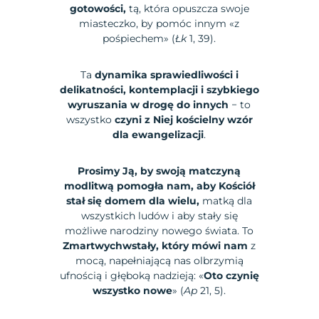
gotowości,
tą, która opuszcza swoje
miasteczko, by pomóc innym «z
pośpiechem» (
Łk
1, 39).
Ta
dynamika sprawiedliwości i
delikatności, kontemplacji i szybkiego
wyruszania w drogę do innych
− to
wszystko
czyni z Niej kościelny wzór
dla ewangelizacji
.
Prosimy Ją, by swoją matczyną
modlitwą pomogła nam, aby Kościół
stał się domem dla wielu,
matką dla
wszystkich ludów i aby stały się
możliwe narodziny nowego świata. To
Zmartwychwstały, który mówi nam
z
mocą, napełniającą nas olbrzymią
ufnością i głęboką nadzieją: «
Oto czynię
wszystko nowe
» (
Ap
21, 5).