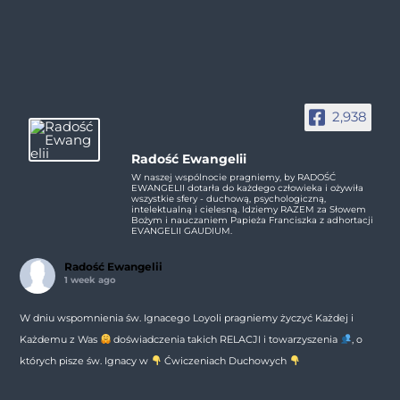
2,938
Radość Ewangelii
W naszej wspólnocie pragniemy, by RADOŚĆ
EWANGELII dotarła do każdego człowieka i ożywiła
wszystkie sfery - duchową, psychologiczną,
intelektualną i cielesną. Idziemy RAZEM za Słowem
Bożym i nauczaniem Papieża Franciszka z adhortacji
EVANGELII GAUDIUM.
Radość Ewangelii
1 week ago
W dniu wspomnienia św. Ignacego Loyoli pragniemy życzyć Każdej i
Każdemu z Was
doświadczenia takich RELACJI i towarzyszenia
, o
których pisze św. Ignacy w
Ćwiczeniach Duchowych