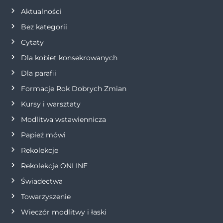
c
Aktualności
j
Bez kategorii
Cytaty
a
Dla kobiet konsekrowanych
w
Dla parafii
Formacje Rok Dobrych Zmian
p
Kursy i warsztaty
i
Modlitwa wstawiennicza
s
Papież mówi
Rekolekcje
u
Rekolekcje ONLINE
Świadectwa
Towarzyszenie
Wieczór modlitwy i łaski