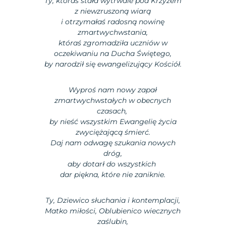
Ty, któraś stała wytrwale pod Krzyżem
z niewzruszoną wiarą
i otrzymałaś radosną nowinę
zmartwychwstania,
któraś zgromadziła uczniów w
oczekiwaniu na Ducha Świętego,
by narodził się ewangelizujący Kościół.
Wyproś nam nowy zapał
zmartwychwstałych w obecnych
czasach,
by nieść wszystkim Ewangelię życia
zwyciężającą śmierć.
Daj nam odwagę szukania nowych
dróg,
aby dotarł do wszystkich
dar piękna, które nie zaniknie.
Ty, Dziewico słuchania i kontemplacji,
Matko miłości, Oblubienico wiecznych
zaślubin,