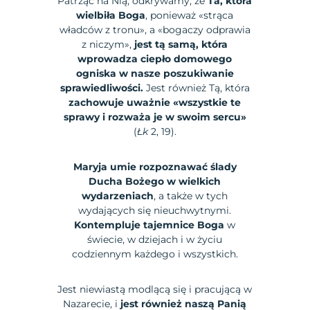
Patrząc na Nią, odkrywamy, że
Ta, która
wielbiła Boga
, ponieważ «strąca
władców z tronu», a «bogaczy odprawia
z niczym»,
jest tą samą, która
wprowadza ciepło domowego
ogniska w nasze poszukiwanie
sprawiedliwości.
Jest również Tą, która
zachowuje uważnie «wszystkie te
sprawy i rozważa je w swoim sercu»
(
Łk
2, 19).
Maryja umie rozpoznawać ślady
Ducha Bożego w wielkich
wydarzeniach
, a także w tych
wydających się nieuchwytnymi.
Kontempluje tajemnice Boga
w
świecie, w dziejach i w życiu
codziennym każdego i wszystkich.
Jest niewiastą modlącą się i pracującą w
Nazarecie, i
jest również naszą Panią