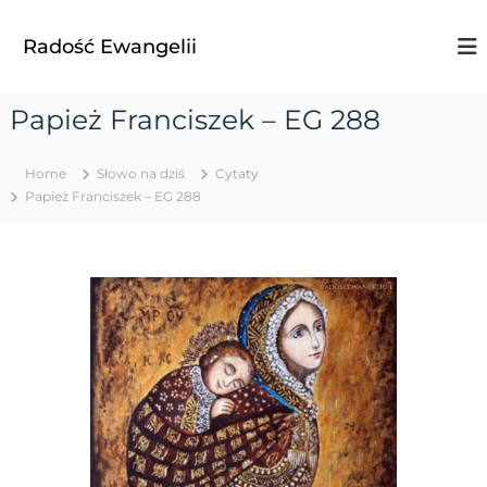
S
k
Radość Ewangelii
i
p
t
Papież Franciszek – EG 288
o
c
o
Home
Słowo na dziś
Cytaty
n
Papież Franciszek – EG 288
t
e
n
t