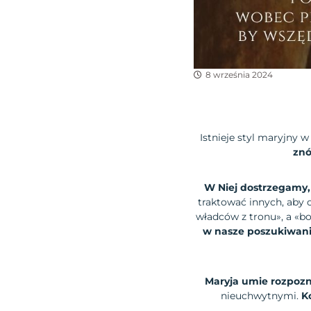
8 września 2024
Istnieje styl maryjny 
znó
W Niej dostrzegamy, 
traktować innych, aby 
władców z tronu», a «b
w nasze poszukiwani
Maryja umie rozpoz
nieuchwytnymi.
K