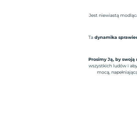
Jest niewiastą modlącą
Ta
dynamika sprawiedl
Prosimy Ją, by swoją
wszystkich ludów i ab
mocą, napełniającą