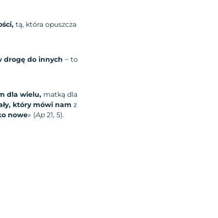
ści,
tą, która opuszcza
w drogę do innych
− to
m dla wielu,
matką dla
ły, który mówi nam
z
ko nowe
» (
Ap
21, 5).