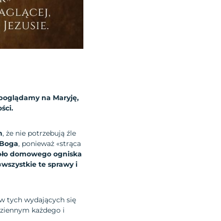
poglądamy na Maryję,
ści.
h
, że nie potrzebują źle
 Boga
, ponieważ «strąca
epło domowego ogniska
szystkie te sprawy i
e w tych wydających się
odziennym każdego i