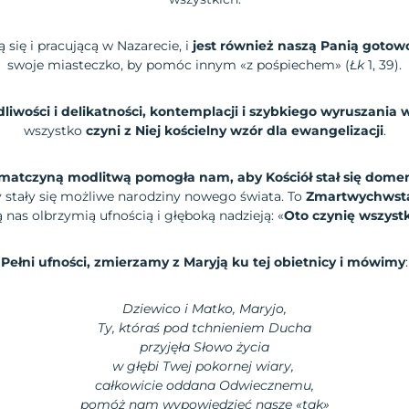
 się i pracującą w Nazarecie, i
jest również naszą Panią gotowo
swoje miasteczko, by pomóc innym «z pośpiechem» (
Łk
1, 39).
iwości i delikatności, kontemplacji i szybkiego wyruszania 
wszystko
czyni z Niej kościelny wzór dla ewangelizacji
.
 matczyną modlitwą pomogła nam, aby Kościół stał się dome
y stały się możliwe narodziny nowego świata. To
Zmartwychwsta
 nas olbrzymią ufnością i głęboką nadzieją: «
Oto czynię wszyst
Pełni ufności, zmierzamy z Maryją ku tej obietnicy i mówimy
:
Dziewico i Matko, Maryjo,
Ty, któraś pod tchnieniem Ducha
przyjęła Słowo życia
w głębi Twej pokornej wiary,
całkowicie oddana Odwiecznemu,
pomóż nam wypowiedzieć nasze «tak»