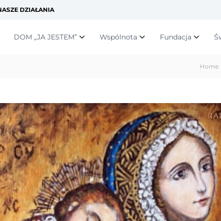
ASZE DZIAŁANIA
DOM „JA JESTEM”
Wspólnota
Fundacja
Ś
Home