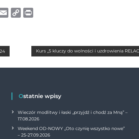
W
E
C
P
h
m
o
ri
at
ai
p
n
s
l
y
t
A
Li
Kurs „5 kluczy do wolności i uzdrowienia RELAC
024
p
n
p
k
Ostatnie wpisy
Wieczór modlitwy i łaski „przyjdź i chodź za Mną” –
17.08.2026
Weekend OD-NOWY „Oto czynię wszystko nowe”
– 25-27.09.2026