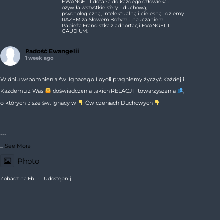
EWANGELII dotarła do każdego człowieka i
ożywiła wszystkie sfery - duchową,
psychologiczną, intelektualną i cielesną. Idziemy
RAZEM za Słowem Bożym i nauczaniem
Papieża Franciszka z adhortacji EVANGELII
GAUDIUM.
Radość Ewangelii
1 week ago
W dniu wspomnienia św. Ignacego Loyoli pragniemy życzyć Każdej i
Każdemu z Was
doświadczenia takich RELACJI i towarzyszenia
,
o których pisze św. Ignacy w
Ćwiczeniach Duchowych
---
...
See More
Photo
Zobacz na Fb
·
Udostępnij