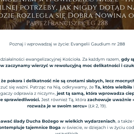
Poznaj i wprowadzaj w życie: Evangelii Gaudium nr 288
w działalności ewangelizacyjnej Kościoła. Za każdym razem,
gdy s
w zaczynamy wierzyć w rewolucyjną moc delikatności i czuło
że pokora i delikatność nie są cnotami słabych, lecz mocnyc
czuć się ważni. Patrząc na Nią, odkrywamy, że
Ta, która wielbiła
ogaczy odprawia z niczym»,
jest tą samą, która wprowadza ci
e sprawiedliwości.
Jest również Tą, która
zachowuje uważnie «w
rozważa je w swoim sercu»
(
Łk
2, 19).
nawać ślady Ducha Bożego w wielkich wydarzeniach
, a takż
ontempluje tajemnice Boga
w świecie, w dziejach i w życiu c
wszystkich.