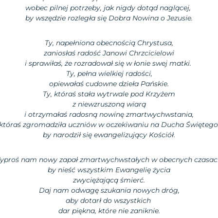
wobec pilnej potrzeby, jak nigdy dotąd naglącej,
by wszędzie rozległa się Dobra Nowina o Jezusie.
Ty, napełniona obecnością Chrystusa,
zaniosłaś radość Janowi Chrzcicielowi
i sprawiłaś, że rozradował się w łonie swej matki.
Ty, pełna wielkiej radości,
opiewałaś cudowne dzieła Pańskie.
Ty, któraś stała wytrwale pod Krzyżem
z niewzruszoną wiarą
i otrzymałaś radosną nowinę zmartwychwstania,
któraś zgromadziła uczniów w oczekiwaniu na Ducha Świętego
by narodził się ewangelizujący Kościół.
yproś nam nowy zapał zmartwychwstałych w obecnych czasac
by nieść wszystkim Ewangelię życia
zwyciężającą śmierć.
Daj nam odwagę szukania nowych dróg,
aby dotarł do wszystkich
dar piękna, które nie zaniknie.