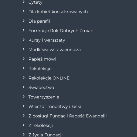
Cytaty
j
Dla kobiet konsekrowanych
Dla parafii
a
Formacje Rok Dobrych Zmian
w
Kursy i warsztaty
Modlitwa wstawiennicza
p
Papież mówi
i
Rekolekcje
s
Rekolekcje ONLINE
Świadectwa
u
Towarzyszenie
Wieczór modlitwy i łaski
Z posługi Fundacji Radość Ewangelii
Z rekolekcji
Z życia Fundacji