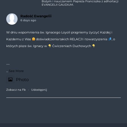
Bożym i nauczaniem Papieża Franciszka z adhortacji
EVANGELII GAUDIUM.
Radość Ewangelii
6 days ago
W dniu wspomnienia św. Ignacego Loyoli pragniemy życzyć Każdej i
Każdemu z Was
doświadczenia takich RELACJI i towarzyszenia
, o
których pisze św. Ignacy w
Ćwiczeniach Duchowych
---
...
See More
Photo
Zobacz na Fb
·
Udostępnij