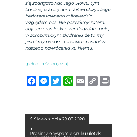
się zaangażować Jego Słowu, tym
bardziej uda się nam doświadczyć Jego
bezinteresownego miłosierdzia
względem nas. Nie pozwólmy zatem,
aby ten czas łaski przeminął daremnie,
w zarozumiałym złudzeniu, że to my
jesteśmy panami czasów i sposobów
naszego nawrócenia ku Niemu.
[pełna treść orędzia]
F
M
T
W
E
C
P
a
e
w
h
m
o
ri
c
ss
it
at
ai
p
n
e
e
te
s
l
y
t
b
n
r
A
Li
N
Słowo z dnia 29.03.2020
o
g
p
n
a
Prosimy o wsparcie druku ulotek