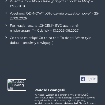
Wieczór modlitwy i łaski „przyjdź i chodź za Mną” –
17.08.2026
Weekend OD-NOWY „Oto czynię wszystko nowe” – 25-
27.09.2026
Formacja roczna „CHCEMY BYĆ uczniami-
misjonarzami” – Gdańsk – 10.2026-06.2027
Co to za miesiąc! Co to za rok! To dzięki Wam tyle
dobra – prosimy o więcej :)
2,938
Radość Ewangelii
W naszej wspólnocie pragniemy, by RADOŚĆ
EWANGELII dotarła do każdego człowieka i ożywiła
wszystkie sfery - duchową, psychologiczną,
intelektualną i cielesną. Idziemy RAZEM za Słowem