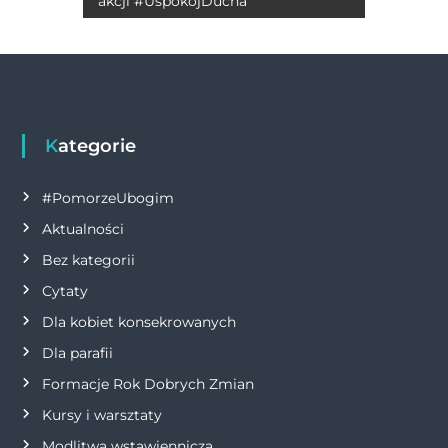
o
er
p
k
akcji #UspokójDucha
w
k
i
g
Kategorie
a
#PomorzeUbogim
c
Aktualności
j
Bez kategorii
Cytaty
a
Dla kobiet konsekrowanych
w
Dla parafii
Formacje Rok Dobrych Zmian
p
Kursy i warsztaty
i
Modlitwa wstawiennicza