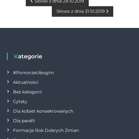
b
n
r
A
Li
N
Słowo z dnia 29.10.2019
o
g
p
n
Słowo z dnia 31.10.2019
a
o
er
p
k
w
k
i
g
Kategorie
a
#PomorzeUbogim
Aktualności
c
Bez kategorii
j
Cytaty
Dla kobiet konsekrowanych
a
Dla parafii
w
Formacje Rok Dobrych Zmian