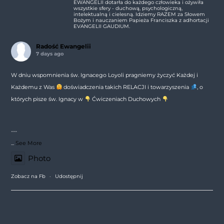
EWANGELII dotarła do każdego człowieka i ożywiła
wszystkie sfery - duchową, psychologiczną,
intelektualną i cielesną. Idziemy RAZEM za Słowem
Bożym i nauczaniem Papieża Franciszka z adhortacji
EVANGELII GAUDIUM.
Radość Ewangelii
7 days ago
W dniu wspomnienia św. Ignacego Loyoli pragniemy życzyć Każdej i
Każdemu z Was
doświadczenia takich RELACJI i towarzyszenia
, o
których pisze św. Ignacy w
Ćwiczeniach Duchowych
---
...
See More
Photo
Zobacz na Fb
·
Udostępnij