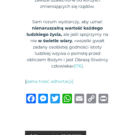
zmieniających się rządów.
Sam rozum wystarczy, aby uznać
nienaruszalną wartość każdego
ludzkiego życia,
ale jeśli spojrzymy na
nie
w świetle wiary
, «wszelki gwałt
zadany osobistej godności istoty
ludzkiej wzywa o pomstę przed
obliczem Bożym i jest Obrazą Stwórcy
człowieka»
[176]
.
[
pełna treść adhortacji]
F
M
T
W
E
C
P
a
e
w
h
m
o
ri
c
ss
it
at
ai
p
n
e
e
te
s
l
y
t