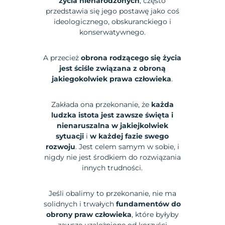
życia nienarodzonych
, często
przedstawia się jego postawę jako coś
ideologicznego, obskuranckiego i
konserwatywnego.
A przecież
obrona rodzącego się życia
jest ściśle związana z obroną
jakiegokolwiek prawa człowieka
.
Zakłada ona przekonanie, że
każda
ludzka istota jest zawsze święta i
nienaruszalna w jakiejkolwiek
sytuacji
i
w każdej fazie swego
rozwoju
. Jest celem samym w sobie, i
nigdy nie jest środkiem do rozwiązania
innych trudności.
Jeśli obalimy to przekonanie, nie ma
solidnych i trwałych
fundamentów do
obrony praw człowieka
, które byłyby
zawsze uzależnione od korzyści