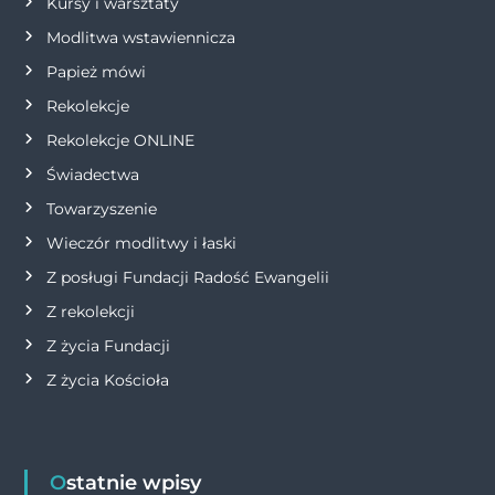
p
Kursy i warsztaty
Modlitwa wstawiennicza
i
Papież mówi
s
Rekolekcje
Rekolekcje ONLINE
u
Świadectwa
Towarzyszenie
Wieczór modlitwy i łaski
Z posługi Fundacji Radość Ewangelii
Z rekolekcji
Z życia Fundacji
Z życia Kościoła
Ostatnie wpisy