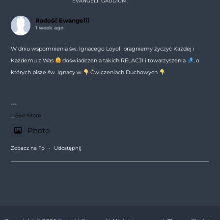
EVANGELII GAUDIUM.
Radość Ewangelii
1 week ago
W dniu wspomnienia św. Ignacego Loyoli pragniemy życzyć Każdej i
Każdemu z Was
doświadczenia takich RELACJI i towarzyszenia
, o
których pisze św. Ignacy w
Ćwiczeniach Duchowych
---
...
See More
Photo
Zobacz na Fb
·
Udostępnij