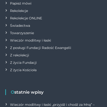
i
Papież mówi
s
Rekolekcje
Rekolekcje ONLINE
u
Świadectwa
Towarzyszenie
Wieczór modlitwy i łaski
Z posługi Fundacji Radość Ewangelii
Z rekolekcji
Z życia Fundacji
Z życia Kościoła
Ostatnie wpisy
Wieczór modlitwy i łaski „przyjdź i chodź za Mną” –