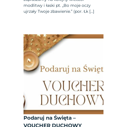
modlitwy i łaski pt. „Bo moje oczy
ujrzały Twoje zbawienie.” (por. Łk […]
Podaruj na Święta –
VOUCHER DUCHOWY