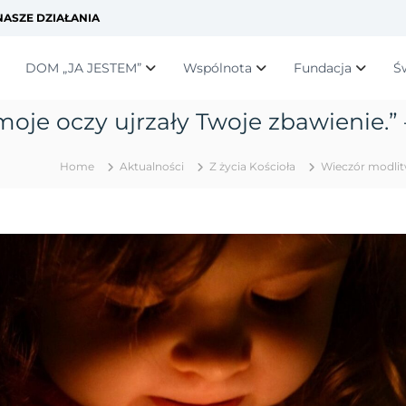
ASZE DZIAŁANIA
DOM „JA JESTEM”
Wspólnota
Fundacja
Ś
moje oczy ujrzały Twoje zbawienie.” 
Home
Aktualności
Z życia Kościoła
Wieczór modlitw