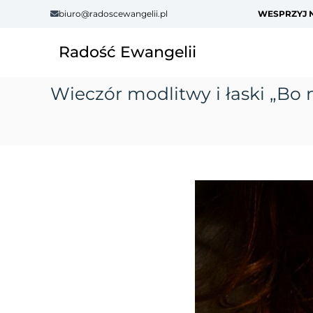
S
biuro@radoscewangelii.pl
WESPRZYJ N
k
i
Radość Ewangelii
p
t
o
Wieczór modlitwy i łaski „Bo 
c
o
n
t
e
n
t