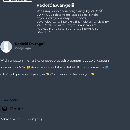
Radość Ewangelii
W naszej wspólnocie pragniemy, by RADOŚĆ
EWANGELII dotarła do każdego człowieka i
ożywiła wszystkie sfery - duchową,
psychologiczną, intelektualną i cielesną. Idziemy
RAZEM za Słowem Bożym i nauczaniem
Papieża Franciszka z adhortacji EVANGELII
GAUDIUM.
Radość Ewangelii
7 days ago
W dniu wspomnienia św. Ignacego Loyoli pragniemy życzyć Każdej i
Każdemu z Was
doświadczenia takich RELACJI i towarzyszenia
,
o których pisze św. Ignacy w
Ćwiczeniach Duchowych
---
...
See More
Photo
Zobacz na Fb
·
Udostępnij