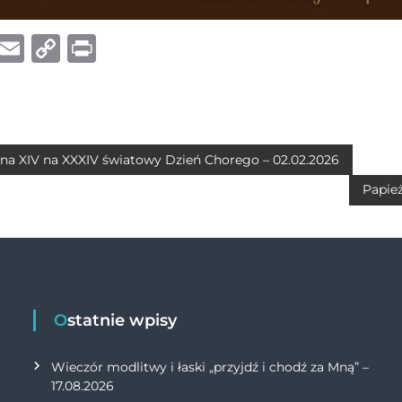
W
E
C
P
h
m
o
ri
at
ai
p
n
s
l
y
t
A
Li
na XIV na XXXIV światowy Dzień Chorego – 02.02.2026
p
n
Papież
p
k
Ostatnie wpisy
Wieczór modlitwy i łaski „przyjdź i chodź za Mną” –
17.08.2026