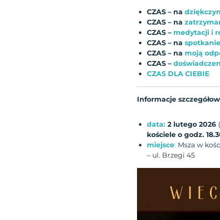
CZAS – na
dziękczy
CZAS – na
zatrzyman
CZAS –
medytacji i 
CZAS – na
spotkani
CZAS – na
moją odp
CZAS –
doświadczen
CZAS DLA CIEBIE
Informacje szczegółow
data:
2 lutego 2026
kościele o godz. 18.
miejsce
:
Msza w kośc
– ul. Brzegi 45