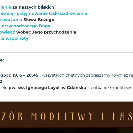
nienie
za
naszych bliskich
ie się i przyjmowanie łaski uzdrowienia
rozważania
Słowa Bożego
e przychodzącego Boga
owiedź
wobec Jego przychodzenia
ia wspólnoty
e:
(godz.
19.15 – 20.45
), wszystkich chętnych zapraszamy również 
30
iele
pw. św. Ignacego Loyoli w Gdańsku
, spotkanie modlitew