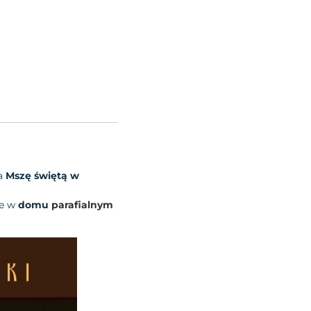
na
Mszę świętą w
ne w
domu
parafialnym