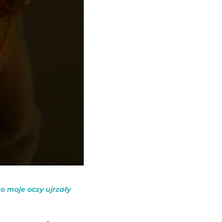
o moje oczy ujrzały