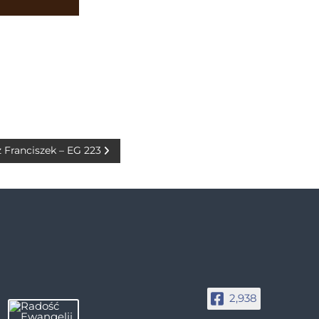
 Franciszek – EG 223
2,938