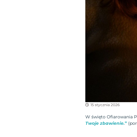
15 stycznia 2026
W święto Ofiarowania P
Twoje zbawienie.
”
(por