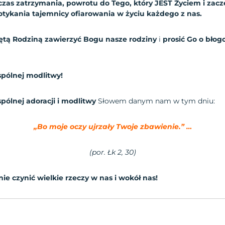
czas zatrzymania, powrotu do Tego, który JEST Życiem i zacz
dotykania tajemnicy ofiarowania w życiu każdego z nas.
iętą Rodziną zawierzyć Bogu nasze rodziny
i
prosić Go o błog
pólnej modlitwy!
pólnej adoracji i modlitwy
Słowem danym nam w tym dniu:
„Bo moje oczy ujrzały Twoje zbawienie.” …
(por.
Łk 2, 30
)
ie czynić wielkie rzeczy w nas i wokół nas!