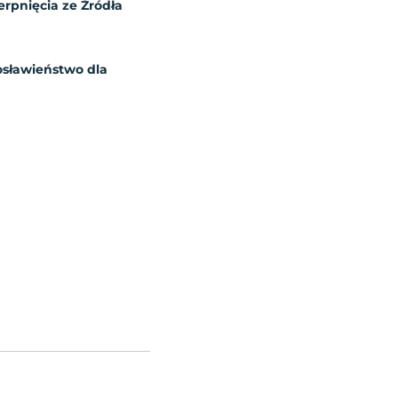
erpnięcia ze Źródła
osławieństwo dla