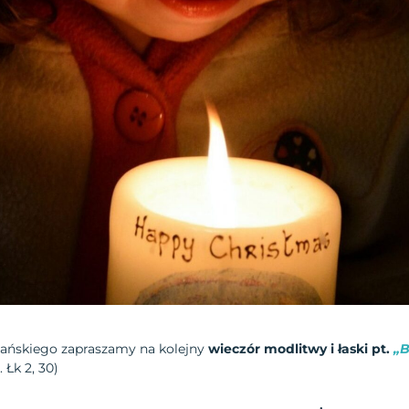
ańskiego zapraszamy na kolejny
wieczór modlitwy i łaski pt.
„B
. Łk 2, 30)