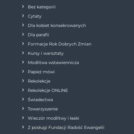
c
Bez kategorii
j
Cytaty
Dla kobiet konsekrowanych
a
Dla parafii
w
Formacje Rok Dobrych Zmian
p
Kursy i warsztaty
Modlitwa wstawiennicza
i
Papież mówi
s
Rekolekcje
Rekolekcje ONLINE
u
Świadectwa
Towarzyszenie
Wieczór modlitwy i łaski
Z posługi Fundacji Radość Ewangelii