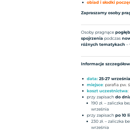
obiad i słodki pocz
Zapraszamy osoby pra
Osoby pragnące
pogłęb
spojrzenia
podczas
now
różnych tematykach
– 
Informacje szczegóło
data:
25-27 wrześni
miejsce
:
parafia pw. 
koszt uczestnictwa
:
przy zapisach
do dnia
190 zł. – zaliczka b
września
przy zapisach
po 10 l
230 zł. – zaliczka b
września