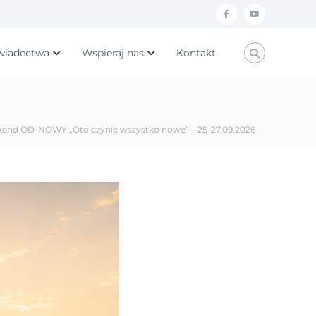
f
y
a
o
wiadectwa
Wspieraj nas
Kontakt
c
u
e
t
b
u
o
b
end OD-NOWY „Oto czynię wszystko nowe” – 25-27.09.2026
o
e
k