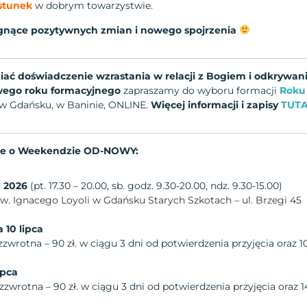
ęstunek
w dobrym towarzystwie.
gnące pozytywnych zmian i nowego spojrzenia
iać doświadczenie wzrastania w relacji z Bogiem i odkrywan
ego roku formacyjnego
zapraszamy do wyboru formacji
Roku
w Gdańsku, w Baninie, ONLINE.
Więcej informacji i zapisy
TUTA
we o Weekendzie OD-NOWY:
a 2026
(pt. 17.30 – 20.00, sb. godz. 9.30-20.00, ndz. 9.30-15.00)
św. Ignacego Loyoli w Gdańsku Starych Szkotach – ul. Brzegi 45
 10 lipca
ezzwrotna – 90 zł. w ciągu 3 dni od potwierdzenia przyjęcia oraz 10
ipca
ezzwrotna – 90 zł. w ciągu 3 dni od potwierdzenia przyjęcia oraz 14