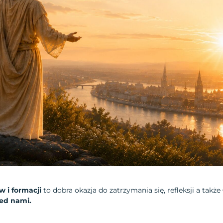
w i formacji
to dobra okazja do zatrzymania się, refleksji a także
ed nami.