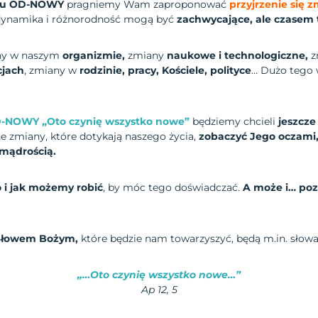
u OD-NOWY
pragniemy Wam zaproponować
przyjrzenie się
 dynamika i różnorodność mogą być
zachwycające, ale czasem 
y w naszym
organizmie,
zmiany
naukowe i technologiczne,
z
cjach
, zmiany w
rodzinie,
pracy, Kościele, polityce
… Dużo tego 
D-NOWY
„Oto czynię wszystko nowe”
będziemy chcieli
jeszcze
ne zmiany, które dotykają naszego życia,
zobaczyć Jego oczami,
 mądrością.
 i jak możemy robić
, by móc tego doświadczać.
A może i… poz
Słowem Bożym,
które będzie nam towarzyszyć, będą m.in. słow
„…Oto czynię wszystko nowe…”
Ap 12, 5