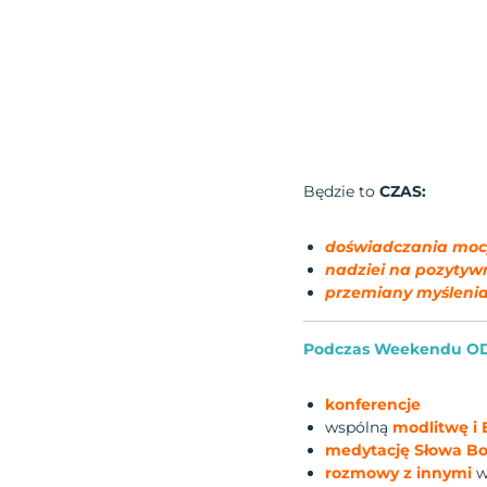
Będzie to
CZAS:
doświadczania mocy
nadziei na pozytyw
przemiany myśleni
Podczas Weekendu 
konferencje
wspólną
modlitwę i 
medytację Słowa Boż
rozmowy z innymi
w