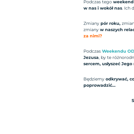
Podczas tego
weekend
w nas i wokół nas
. Ich
Zmiany
pór roku,
zmian
zmiany
w naszych rela
za nimi?
Podczas
Weekendu O
Jezusa
, by te różnorod
sercem, usłyszeć Jego
Będziemy
odkrywać, co
poprowadzić…