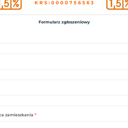
K R S : 0 0 0 0 7 5 6 5 6 3
Formularz zgłoszeniowy
ica zamieszkania
*