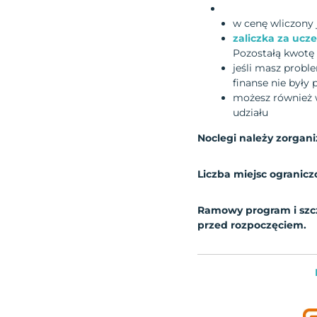
w cenę wliczony 
zaliczka za ucz
Pozostałą kwotę 
jeśli masz probl
finanse nie były
możesz również w
udziału
Noclegi należy zorgan
Liczba miejsc ogranic
Ramowy program i szcz
przed rozpoczęciem.