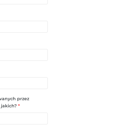
owanych przez
 jakich?
*