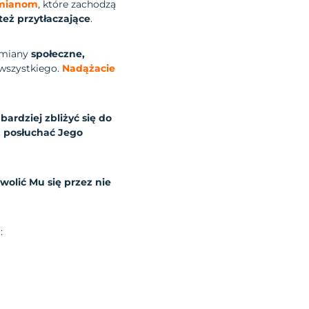
 zmianom
, które zachodzą
też przytłaczające
.
miany
społeczne,
wszystkiego.
Nadążacie
 bardziej zbliżyć się do
 posłuchać Jego
wolić Mu się przez nie
a: