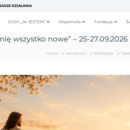
ASZE DZIAŁANIA
DOM „JA JESTEM”
Wspólnota
Fundacja
Ś
ę wszystko nowe” – 25-27.09.2026
Home
Aktualności
Rekolekcje
Week