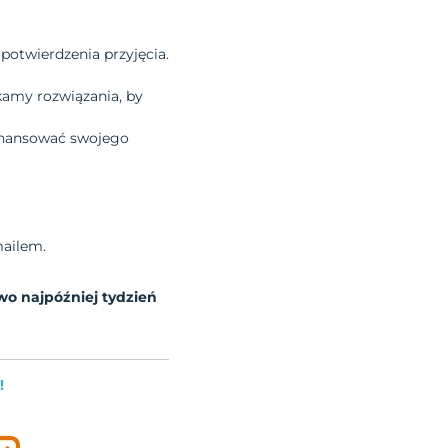
 potwierdzenia przyjęcia.
kamy rozwiązania, by
finansować swojego
mailem.
o najpóźniej tydzień
!