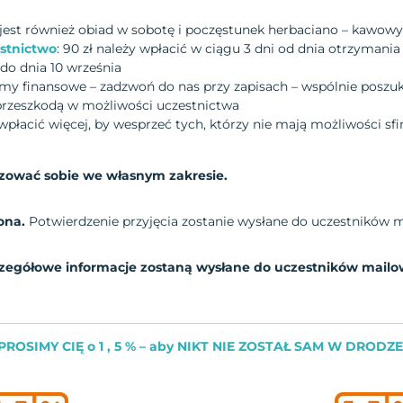
jest również obiad w sobotę i poczęstunek herbaciano – kawowy
estnictwo
: 90 zł należy wpłacić w ciągu 3 dni od dnia otrzymania
do dnia 10 września
emy finansowe – zadzwoń do nas przy zapisach – wspólnie poszu
 przeszkodą w możliwości uczestnictwa
płacić więcej, by wesprzeć tych, którzy nie mają możliwości s
izować sobie we własnym zakresie.
zona.
Potwierdzenie przyjęcia zostanie wysłane do uczestników 
egółowe informacje zostaną wysłane do uczestników mailow
PROSIMY CIĘ o 1 , 5 % – aby NIKT NIE ZOSTAŁ SAM W DRODZE