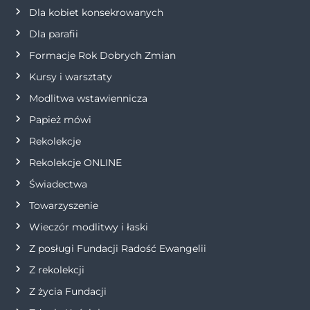
Dla kobiet konsekrowanych
a
Dla parafii
w
Formacje Rok Dobrych Zmian
p
Kursy i warsztaty
Modlitwa wstawiennicza
i
Papież mówi
s
Rekolekcje
Rekolekcje ONLINE
u
Świadectwa
Towarzyszenie
Wieczór modlitwy i łaski
Z posługi Fundacji Radość Ewangelii
Z rekolekcji
Z życia Fundacji