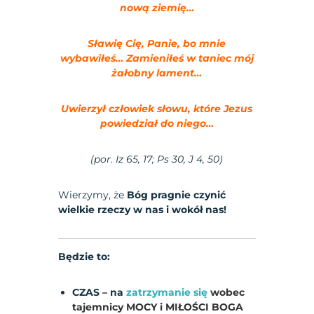
nową ziemię…
Sławię Cię, Panie, bo mnie
wybawiłeś…
Zamieniłeś w taniec mój
żałobny lament…
Uwierzył człowiek słowu, które Jezus
powiedział do niego…
(por.
Iz 65, 17; Ps 30, J 4, 50
)
Wierzymy, że
Bóg pragnie czynić
wielkie rzeczy w nas i wokół nas!
Będzie to:
CZAS – na
zatrzymanie się
wobec
tajemnicy MOCY i MIŁOŚCI BOGA