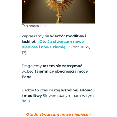
9 marca 2025
Zapraszamy na
wieczór modlitwy i
łaski pt.
„
Oto Ja stwarzam nowe
niebiosa i nową ziemię…
”
(por.
Iz 65,
17
).
Pragniemy
razem się zatrzymać
wobec
tajemnicy obecności i mocy
Pana
.
Będzie to czas naszej
wspólnej adoracji
i modlitwy
Słowem danym nam w tym
dniu:
Oto Ja stwarzam nowe niebiosa i