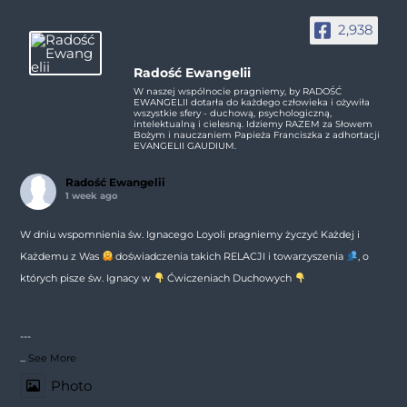
2,938
Radość Ewangelii
W naszej wspólnocie pragniemy, by RADOŚĆ
EWANGELII dotarła do każdego człowieka i ożywiła
wszystkie sfery - duchową, psychologiczną,
intelektualną i cielesną. Idziemy RAZEM za Słowem
Bożym i nauczaniem Papieża Franciszka z adhortacji
EVANGELII GAUDIUM.
Radość Ewangelii
1 week ago
W dniu wspomnienia św. Ignacego Loyoli pragniemy życzyć Każdej i
Każdemu z Was
doświadczenia takich RELACJI i towarzyszenia
, o
których pisze św. Ignacy w
Ćwiczeniach Duchowych
---
...
See More
Photo