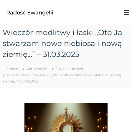
S
k
Radość Ewangelii
i
p
t
Wieczór modlitwy i łaski „Oto Ja
o
c
stwarzam nowe niebiosa i nową
o
n
ziemię…” – 31.03.2025
t
e
Home
Aktualności
Z życia Fundacji
n
Wieczór modlitwy i łaski „Oto Ja stwarzam nowe niebiosa i nową
t
ziemię…” – 31.03.2025