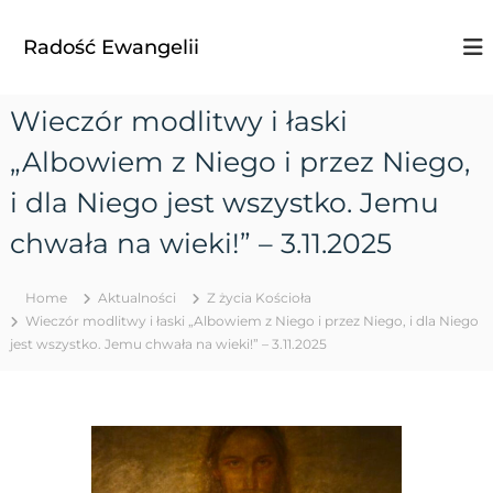
S
k
Radość Ewangelii
i
p
t
Wieczór modlitwy i łaski
o
c
„Albowiem z Niego i przez Niego,
o
n
i dla Niego jest wszystko. Jemu
t
chwała na wieki!” – 3.11.2025
e
n
t
Home
Aktualności
Z życia Kościoła
Wieczór modlitwy i łaski „Albowiem z Niego i przez Niego, i dla Niego
jest wszystko. Jemu chwała na wieki!” – 3.11.2025