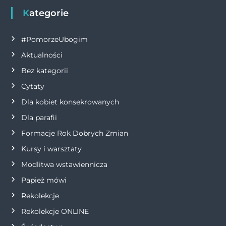
g
Kategorie
a
#PomorzeUbogim
Aktualności
c
Bez kategorii
j
Cytaty
Dla kobiet konsekrowanych
a
Dla parafii
w
Formacje Rok Dobrych Zmian
p
Kursy i warsztaty
Modlitwa wstawiennicza
i
Papież mówi
s
Rekolekcje
Rekolekcje ONLINE
u