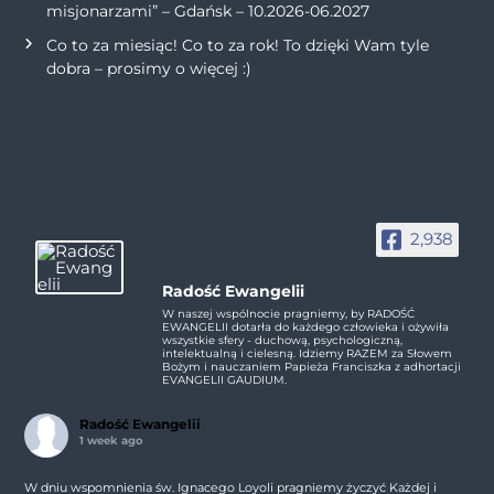
misjonarzami” – Gdańsk – 10.2026-06.2027
Co to za miesiąc! Co to za rok! To dzięki Wam tyle
dobra – prosimy o więcej :)
2,938
Radość Ewangelii
W naszej wspólnocie pragniemy, by RADOŚĆ
EWANGELII dotarła do każdego człowieka i ożywiła
wszystkie sfery - duchową, psychologiczną,
intelektualną i cielesną. Idziemy RAZEM za Słowem
Bożym i nauczaniem Papieża Franciszka z adhortacji
EVANGELII GAUDIUM.
Radość Ewangelii
1 week ago
W dniu wspomnienia św. Ignacego Loyoli pragniemy życzyć Każdej i