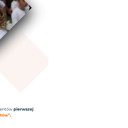
mentów
pierwszej
ntów”
.