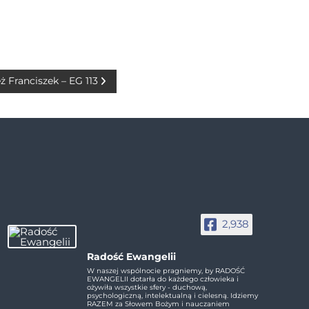
ż Franciszek – EG 113
2,938
Radość Ewangelii
W naszej wspólnocie pragniemy, by RADOŚĆ
EWANGELII dotarła do każdego człowieka i
ożywiła wszystkie sfery - duchową,
psychologiczną, intelektualną i cielesną. Idziemy
RAZEM za Słowem Bożym i nauczaniem