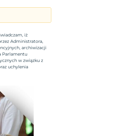
świadczam, iż
rzez Administratora,
cyjnych, archiwizacji
ia Parlamentu
izycznych w związku z
raz uchylenia