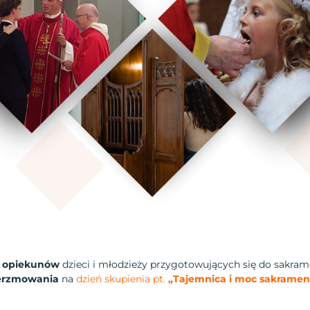
i opiekunów
dzieci i młodzieży przygotowujących się do sakra
erzmowania
na
dzień skupienia pt.
„Tajemnica i moc sakrame