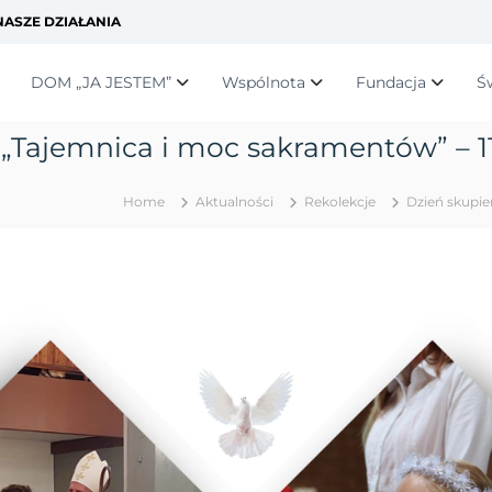
ASZE DZIAŁANIA
DOM „JA JESTEM”
Wspólnota
Fundacja
Ś
 „Tajemnica i moc sakramentów” – 11
Home
Aktualności
Rekolekcje
Dzień skupie