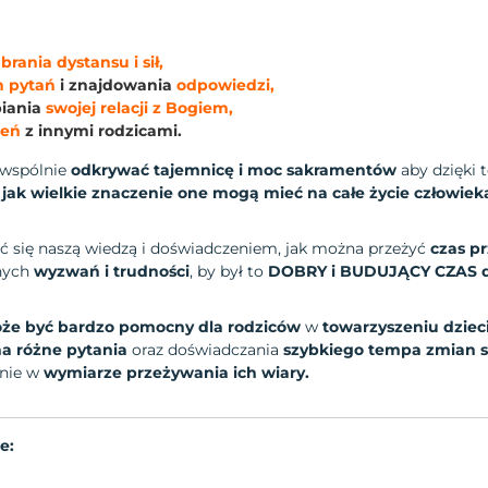
rania dystansu i sił,
h pytań
i znajdowania
odpowiedzi,
iania
swojej relacji z Bogiem,
zeń
z innymi rodzicami.
 wspólnie
odkrywać tajemnicę i moc sakramentów
aby dzięki t
 jak wielkie znaczenie one mogą mieć na całe życie człowiek
ć się naszą wiedzą i doświadczeniem, jak można przeżyć
czas p
nych
wyzwań i trudności
, by był to
DOBRY i BUDUJĄCY CZAS dl
oże być bardzo pomocny dla rodziców
w
towarzyszeniu dziec
a różne pytania
oraz doświadczania
szybkiego tempa zmian s
lnie w
wymiarze przeżywania ich wiary.
e: