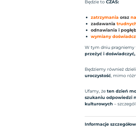
Będzie to
CZAS:
zatrzymania
oraz
nab
zadawania
trudnyc
odnawiania i pogłęb
wymiany doświadc
W tym dniu pragniemy
przeżyć i doświadczyć,
Będziemy również dzieli
uroczystość
, mimo róż
Ufamy, że
ten dzień m
szukaniu odpowiedzi n
kulturowych
– szczegó
Informacje szczegółow