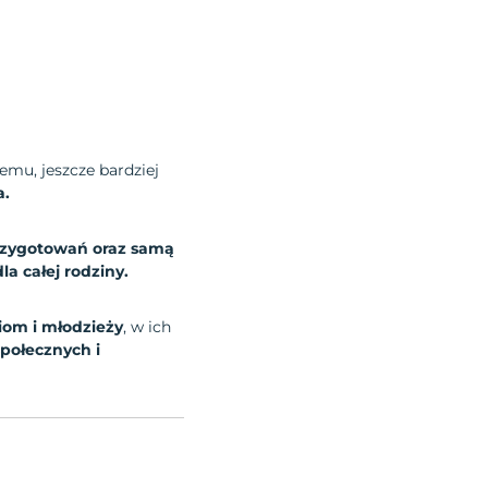
emu, jeszcze bardziej
a.
rzygotowań oraz samą
a całej rodziny.
iom i młodzieży
, w ich
połecznych i