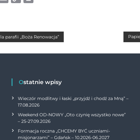
h
m
o
ri
at
ai
p
n
s
l
y
t
A
Li
Papie
a parafii „Boża Renowacja”
p
n
p
k
Ostatnie wpisy
Wieczór modlitwy i łaski „przyjdź i chodź za Mną” –
17.08.2026
Weekend OD-NOWY „Oto czynię wszystko nowe”
– 25-27.09.2026
Formacja roczna „CHCEMY BYĆ uczniami-
misjonarzami” – Gdańsk – 10.2026-06.2027