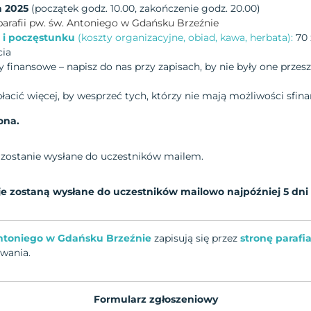
a 2025
(początek godz. 10.00, zakończenie godz. 20.00)
parafii pw. św. Antoniego w Gdańsku Brzeźnie
a i poczęstunku
(koszty organizacyjne, obiad, kawa, herbata):
70 
cia
y finansowe – napisz do nas przy zapisach, by nie były one prze
acić więcej, by wesprzeć tych, którzy nie mają możliwości sfi
ona.
 zostanie wysłane do uczestników mailem.
e zostaną wysłane do uczestników mailowo najpóźniej 5 dni
 Antoniego w Gdańsku Brzeźnie
zapisują się przez
stronę parafi
wania.
Formularz zgłoszeniowy