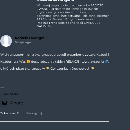
W naszej wspólnocie pragniemy, by RADOŚĆ
EWANGELII dotarła do każdego człowieka i
ożywiła wszystkie sfery - duchową,
psychologiczną, intelektualną i cielesną. Idziemy
RAZEM za Słowem Bożym i nauczaniem
Papieża Franciszka z adhortacji EVANGELII
GAUDIUM.
Radość Ewangelii
6 days ago
W dniu wspomnienia św. Ignacego Loyoli pragniemy życzyć Każdej i
Każdemu z Was
doświadczenia takich RELACJI i towarzyszenia
,
o których pisze św. Ignacy w
Ćwiczeniach Duchowych
---
...
See More
Photo
Zobacz na Fb
·
Udostępnij