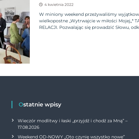
4 kwietnia 2022
W miniony weekend przeżywaliśmy wyjątkowe
wielkopostne „Wytrwajcie w miłości Mojej
RELACJI. Pozwalając się prowadzić Słowu, odk
Ostatnie wpisy
Wieczór modlitwy i łaski „przyjdź i chodź za Mną” –
17.08.2026
Weekend OD-NOWY „Oto czynię wszystko nowe”