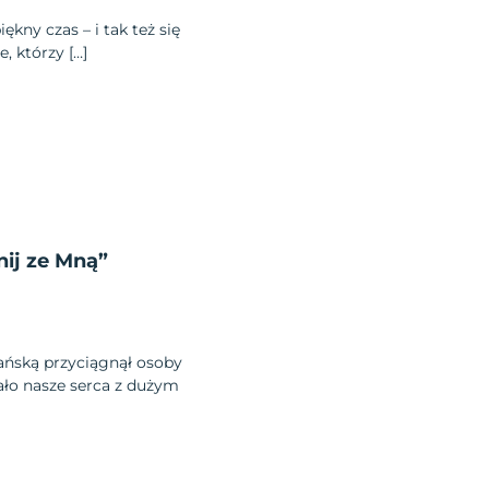
ny czas – i tak też się
, którzy […]
ij ze Mną”
ńską przyciągnął osoby
ało nasze serca z dużym