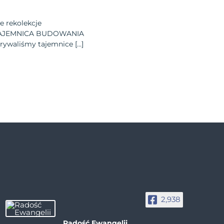
 rekolekcje
„* TAJEMNICA BUDOWANIA
rywaliśmy tajemnice […]
2,938
Radość Ewangelii