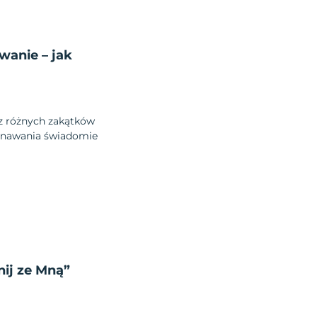
wanie – jak
z różnych zakątków
eznawania świadomie
ij ze Mną”