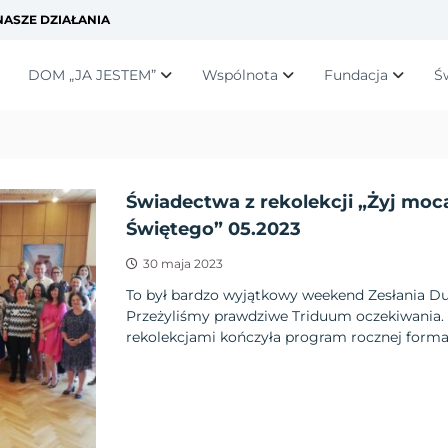
ASZE DZIAŁANIA
DOM „JA JESTEM”
Wspólnota
Fundacja
Ś
Świadectwa z rekolekcji „Żyj mo
Świętego” 05.2023
30 maja 2023
To był bardzo wyjątkowy weekend Zesłania D
Przeżyliśmy prawdziwe Triduum oczekiwania.
rekolekcjami kończyła program rocznej formac