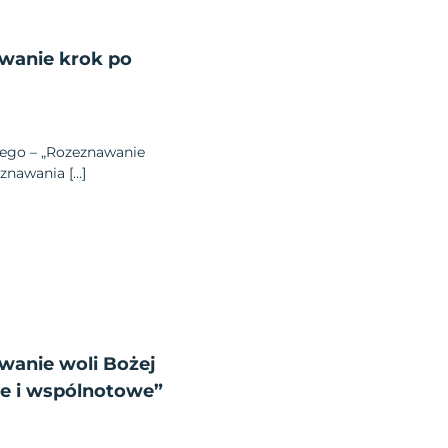
awanie krok po
cego – „Rozeznawanie
oznawania […]
wanie woli Bożej
te i wspólnotowe”