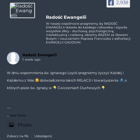
2,938
Radość Ewangelii
W naszej wspólnocie pragniemy, by RADOŚĆ
EWANGELII dotarła do każdego człowieka i ożywiła
wszystkie sfery - duchową, psychologiczną,
intelektualną i cielesną. Idziemy RAZEM za Słowem
Bożym i nauczaniem Papieża Franciszka z adhortacji
EVANGELII GAUDIUM.
Radość Ewangelii
1 week ago
W dniu wspomnienia św. Ignacego Loyoli pragniemy życzyć Każdej i
Każdemu z Was
doświadczenia takich RELACJI i towarzyszenia
, o
których pisze św. Ignacy w
Ćwiczeniach Duchowych
---
...
See More
Photo
Zobacz na Fb
·
Udostępnij