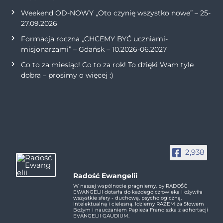
Weekend OD-NOWY „Oto czynię wszystko nowe” – 25-
27.09.2026
Formacja roczna „CHCEMY BYĆ uczniami-
misjonarzami” – Gdańsk – 10.2026-06.2027
Co to za miesiąc! Co to za rok! To dzięki Wam tyle
dobra – prosimy o więcej :)
2,938
Radość Ewangelii
W naszej wspólnocie pragniemy, by RADOŚĆ
EWANGELII dotarła do każdego człowieka i ożywiła
wszystkie sfery - duchową, psychologiczną,
intelektualną i cielesną. Idziemy RAZEM za Słowem
Bożym i nauczaniem Papieża Franciszka z adhortacji
EVANGELII GAUDIUM.