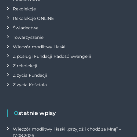
s
Rekolekcje
Rekolekcje ONLINE
u
Świadectwa
Towarzyszenie
Wieczór modlitwy i łaski
Z posługi Fundacji Radość Ewangelii
Z rekolekcji
Z życia Fundacji
Z życia Kościoła
Ostatnie wpisy
Wieczór modlitwy i łaski „przyjdź i chodź za Mną” –
17.08.2026