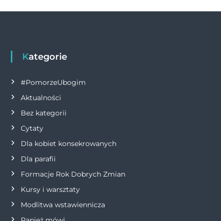
o
er
p
k
w
k
i
g
Kategorie
a
#PomorzeUbogim
Aktualności
c
Bez kategorii
j
Cytaty
Dla kobiet konsekrowanych
a
Dla parafii
w
Formacje Rok Dobrych Zmian
p
Kursy i warsztaty
Modlitwa wstawiennicza
i
Papież mówi