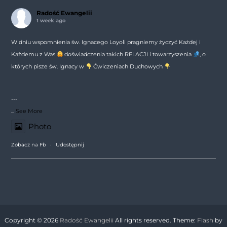
Radość Ewangelii
1 week ago
W dniu wspomnienia św. Ignacego Loyoli pragniemy życzyć Każdej i
Każdemu z Was
doświadczenia takich RELACJI i towarzyszenia
, o
których pisze św. Ignacy w
Ćwiczeniach Duchowych
---
...
See More
Photo
Zobacz na Fb
·
Udostępnij
Copyright © 2026
Radość Ewangelii
All rights reserved. Theme:
Flash
by