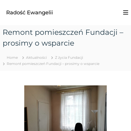
S
k
Radość Ewangelii
i
p
t
Remont pomieszczeń Fundacji –
o
c
prosimy o wsparcie
o
n
t
Home
Aktualności
Z życia Fundacji
e
Remont pomieszczeń Fundacji – prosimy o wsparcie
n
t