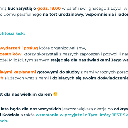
ynną
Eucharystią o
godz. 18.00
w parafii św. Ignacego z Loyoli w
do domu parafialnego
na tort urodzinowy, wspomnienia i rado
fitości łask:
, wydarzeń i posług
które organizowaliśmy,
czestników
, którzy skorzystali z naszych zaproszeń i pozwolili 
ożej Miłości, tym samym
stając się dla nas świadkami Jego w
iałymi kapłanami
gotowymi do służby
z nami w różnych porach
ich
służących wraz z nami i
dzielących się swoim doświadczeni
est dla nas wielkim darem
 lata będą dla nas wszystkich
jeszcze większą okazją do
odkryw
 Kościoła
a także
wzrastania w przyjaźni z Tym, który JEST 
cach.