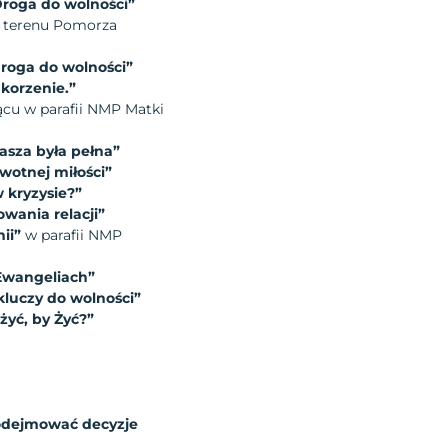
Droga do wolności”
 z terenu Pomorza
Droga do wolności”
korzenie.”
ącu w parafii NMP Matki
sza była pełna”
wotnej miłości”
 kryzysie?”
wania relacji”
ii”
w parafii NMP
Ewangeliach”
kluczy do wolności”
żyć, by Żyć?”
podejmować decyzje