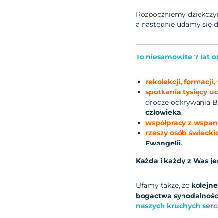
Rozpocz
niemy dziękcz
a następnie udamy się 
To niesamowite 7 lat ob
rekolekcji, formacji
spotkania tysięcy u
drodze odkrywania B
człowieka,
współpracy z wspan
rzeszy osób świeck
Ewangelii.
Każda i każdy z Was j
Ufamy także, że
kolejne
bogactwa synodalności
naszych kruchych ser