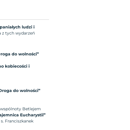
aniałych ludzi i
a z tych wydarzeń
Droga do wolności”
o kobiecości i
 Droga do wolności”
 wspólnoty Betlejem
ajemnica Eucharystii”
s. Franciszkanek