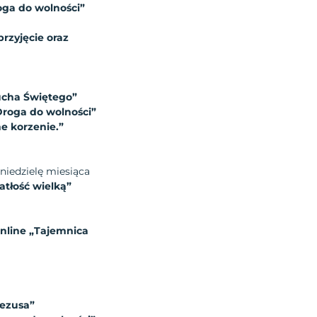
oga do wolności”
rzyjęcie oraz
ucha Świętego”
 Droga do wolności”
e korzenie.”
 niedzielę miesiąca
atłość wielką”
nline „Tajemnica
Jezusa”