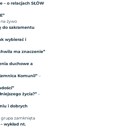
e – o relacjach SŁÓW
E”
 na żywo
ię do sakramentu
k wybierać i
 chwila ma znaczenie”
zenia duchowe a
ajemnica Komunii”
–
adości”
niejszego życia?”
–
niu i dobrych
 grupa zamknięta
 wykład nt.