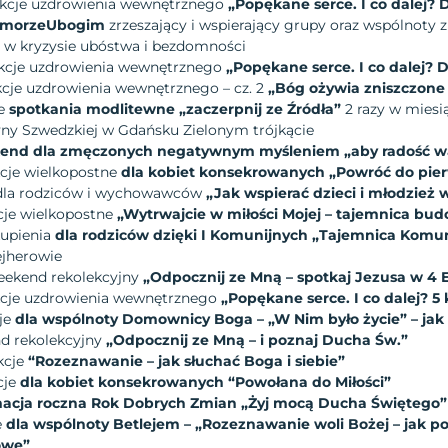
lekcje uzdrowienia wewnętrznego
„Popękane serce. I co dalej? 
PomorzeUbogim
zrzeszający i wspierający grupy oraz wspólnoty
w kryzysie ubóstwa i bezdomności
lekcje uzdrowienia wewnętrznego
„Popękane serce. I co dalej? 
ekcje uzdrowienia wewnętrznego – cz. 2
„Bóg ożywia zniszczone 
ne
spotkania modlitewne „zaczerpnij ze Źródła”
2 razy w miesi
zyny Szwedzkiej w Gdańsku Zielonym trójkącie
nd dla zmęczonych negatywnym myśleniem „aby radość wa
kcje wielkopostne
dla kobiet konsekrowanych „Powróć do pier
 dla rodziców i wychowawców
„Jak wspierać dzieci i młodzież w
kcje wielkopostne
„Wytrwajcie w miłości Mojej – tajemnica budo
kupienia
dla rodziców dzięki I Komunijnych
„Tajemnica Komun
ejherowie
Weekend rekolekcyjny
„Odpocznij ze Mną – spotkaj Jezusa
w 4 
ekcje uzdrowienia wewnętrznego
„Popękane serce. I co dalej? 5 
cje
dla wspólnoty Domownicy Boga – „W Nim było życie” – jak 
nd rekolekcyjny
„Odpocznij ze Mną – i poznaj Ducha Św.”
kcje
“Rozeznawanie – jak słuchać Boga i siebie”
cje
dla kobiet konsekrowanych “Powołana do Miłości”
acja roczna Rok Dobrych Zmian „Żyj mocą Ducha Świętego”
e
dla wspólnoty Betlejem – „Rozeznawanie woli Bożej – jak 
owe”