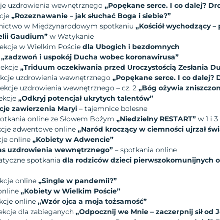
ekcje uzdrowienia wewnętrznego
„Popękane serce. I co dalej? Dr
kcje
„Rozeznawanie – jak słuchać Boga i siebie?”
estnictwo w Międzynarodowym spotkaniu
„Kościół wychodzący – p
lii Gaudium”
w Watykanie
lekcje w Wielkim Poście
dla Ubogich i bezdomnych
a
„zadzwoń i uspokój Ducha wobec koronawirusa”
lekcje
„Triduum oczekiwania przed Uroczystością Zesłania D
lekcje uzdrowienia wewnętrznego
„Popękane serce. I co dalej?
lekcje uzdrowienia wewnętrznego – cz. 2
„Bóg ożywia zniszczon
lekcje
„Odkryj potencjał ukrytych talentów”
cje zawierzenia Maryi
– tajemnice bolesne
Spotkania online ze Słowem Bożym
„Niedzielny RESTART”
w 1 i 3
lekcje adwentowe online
„Naród kroczący w ciemności ujrzał świ
cje online
„Kobiety w Adwencie”
as uzdrowienia wewnętrznego”
– spotkania online
matyczne spotkania
dla rodziców dzieci pierwszokomunijnych o
ekcje online
„Single w pandemii?”
online
„Kobiety w Wielkim Poście”
ekcje online
„Wzór ojca a moja tożsamość”
lekcje dla zabieganych
„Odpocznij we Mnie – zaczerpnij sił od 