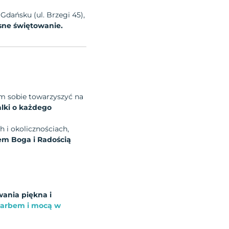
 Gdańsku (ul. Brzegi 45),
sne świętowanie.
nam sobie towarzyszyć na
alki o każdego
 i okolicznościach,
em Boga i Radością
ania piękna i
Skarbem i mocą w