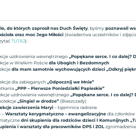
e, do których zaprosił nas Duch Święty
, byśmy
poznawali wsp
ścioła oraz moc Jego Miłości
(świadectwa uczestników i zdjęci
zytać
TUTAJ
):
lekcje uzdrowienia wewnętrznego
„Popękane serce. I co dalej? 
lekcje w Wielkim Poście
dla Ubogich i Bezdomnych
lekcje
dla mam samotnie wychowujących dzieci
„Odkryj piękn
lekcje dla zabieganych
„Odpocznij we Mnie”
potkania
„PPP – Pierwsze Poniedziałki Papieskie”
olekcje uzdrowienia wewnętrznego
„Popękane serce. I co dalej?
ekolekcje
„Singiel w drodze”
(Bieszczady)
ekcje zawierzenia Maryi
– tajemnice radosne
4 –
Warsztaty kerygmatyczno – ewangelizacyjne
dla członków
ygmatyczne
dni skupienia dla rodziców dzieci I Komunijnych „T
upienia i warsztaty dla pracowników DPS i ZOL
zgromadzenia 