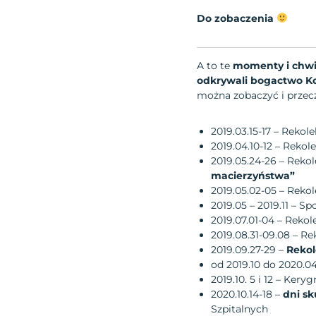
Do zobaczenia
A to te
momenty i chwil
odkrywali bogactwo Ko
można zobaczyć i przec
2019.03.15-17 – Reko
2019.04.10-12 – Reko
2019.05.24-26 – Reko
macierzyństwa”
2019.05.02-05 – Reko
2019.05 – 2019.11 – S
2019.07.01-04 – Rek
2019.08.31-09.08 – R
2019.09.27-29 –
Rekol
od 2019.10 do 2020.0
2019.10. 5 i 12 – Ker
2020.10.14-18 –
dni sk
Szpitalnych