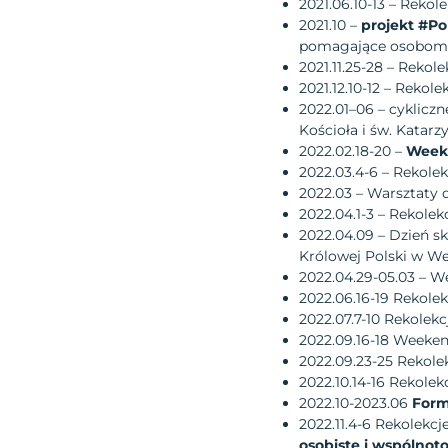
2021.06.10-13 – Reko
2021.10 –
projekt #
pomagające osobom 
2021.11.25-28 – Reko
2021.12.10-12 – Rekol
2022.01–06 – cyklicz
Kościoła i św. Katar
2022.02.18-20 –
Weeke
2022.03.4-6 – Rekole
2022.03 – Warsztaty
2022.04.1-3 – Rekole
2022.04.09 – Dzień s
Królowej Polski w W
2022.04.29-05.03 – 
2022.06.16-19 Rekol
2022.07.7-10 Rekolek
2022.09.16-18 Weeke
2022.09.23-25 Rekole
2022.10.14-16 Rekolek
2022.10-2023.06
Form
2022.11.4-6 Rekolekcj
osobiste i wspólnot