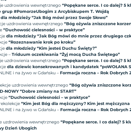
kcje uzdrowienia wewnętrznego
“Popękane serce. I co dalej? 5 k
e grup #PomorzeUbogim z Arcybiskupem T. Wojdą
e
dla młodzieży
“Jak Bóg mówi przez Swoje Słowo”
ekcje uzdrowienia wewnętrznego
“Bóg ożywia zniszczone korze
je
“Duchowość cielesności – w praktyce”
cje
dla młodzieży
“Jak Bóg mówi do mnie przez drugiego czł
kcje
“Rozeznawanie krok po kroku”
cje
dla młodzieży
“Kim jesteś Duchu Święty?”
kcje
–
Triduum oczekiwania “Żyj mocą Ducha Świętego”
kcje uzdrowienia wewnętrznego
“Popękane serce. I co dalej? 5 k
kcje
dla dziewic konsekrowanych i kandydatek “poWOŁANA 
ONLINE i na żywo w Gdańsku –
Formacja roczna – Rok Dobrych 
olekcje uzdrowienia wewnętrznego
“Bóg ożywia zniszczone kor
OD-NOWY “Dobre zmiany na START”
ekcje
“Duchowość cielesności – w praktyce”
rekolekcje
“Kim jest Bóg dla mężczyzny? Kim jest mężczyzna
ONLINE i na żywo w Gdańsku –
Formacja roczna – Rok Dobrych 
cje uzdrowienia wewnętrznego
“Popękane serce. I co dalej? 5 kl
wy Dzień Ubogich