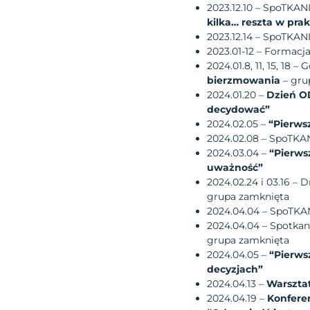
2023.12.10 – SpoTKANI
kilka… reszta w pra
2023.12.14 – SpoTKANI
2023.01-12 – Formacj
2024.01.8, 11, 15, 18
bierzmowania
– gru
2024.01.20 –
Dzień O
decydować”
2024.02.05 –
“Pierws
2024.02.08 – SpoTKA
2024.03.04 –
“Pierws
uważność”
2024.02.24 i 03.16 – 
grupa zamknięta
2024.04.04 – SpoTK
2024.04.04 – Spotka
grupa zamknięta
2024.04.05 –
“Pierws
decyzjach”
2024.04.13 –
Warszta
2024.04.19 –
Konfere