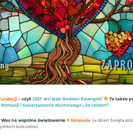
Fundacji
– czyli
2557 dni łaski Radości Ewangelii
To także p
ormacji i towarzyszenia duchowego „Ja Jestem”.
 Was na wspólne świętowanie
9 listopada
(w dzień Święta poś
ystkich kościołów).