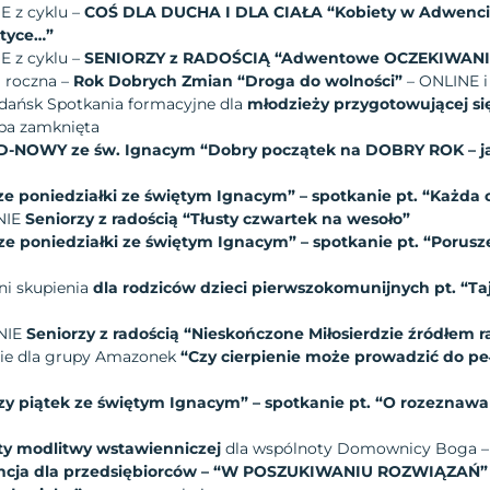
E z cyklu –
COŚ DLA DUCHA I DLA CIAŁA
“Kobiety w Adwenci
ktyce…”
E z cyklu –
SENIORZY z RADOŚCIĄ “Adwentowe OCZEKIWANI
a roczna –
Rok Dobrych Zmian “Droga do wolności”
– ONLINE i
 – Gdańsk Spotkania formacyjne dla
młodzieży przygotowującej s
pa zamknięta
D-NOWY ze św. Ignacym “Dobry początek na DOBRY ROK – ja
ze poniedziałki ze świętym Ignacym” – spotkanie pt. “Każda
NIE
Seniorzy z radością “Tłusty czwartek na wesoło”
ze poniedziałki ze świętym Ignacym” – spotkanie pt. “Porus
Dni skupienia
dla rodziców dzieci pierwszokomunijnych pt. “T
ANIE
Seniorzy z radością “Nieskończone Miłosierdzie źródłem r
nie dla grupy Amazonek
“Czy cierpienie może prowadzić do peł
zy piątek ze świętym Ignacym” – spotkanie pt. “O rozeznawa
ty modlitwy wstawienniczej
dla wspólnoty Domownicy Boga –
ncja dla przedsiębiorców – “W POSZUKIWANIU ROZWIĄZAŃ” –