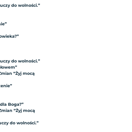
luczy do wolności.”
nie”
owieka?”
luczy do wolności.”
Słowem”
Zmian “Żyj mocą
zenie”
 dla Boga?”
Zmian “Żyj mocą
uczy do wolności.”