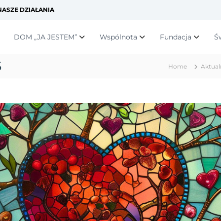
ASZE DZIAŁANIA
DOM „JA JESTEM”
Wspólnota
Fundacja
Ś
5
Home
Aktual