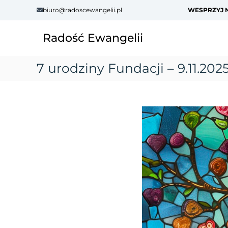
S
biuro@radoscewangelii.pl
WESPRZYJ N
k
i
Radość Ewangelii
p
t
o
7 urodziny Fundacji – 9.11.202
c
o
n
t
e
n
t