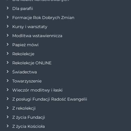
a
Dla parafii
w
Formacje Rok Dobrych Zmian
p
Kursy i warsztaty
Modlitwa wstawiennicza
i
Papież mówi
s
Rekolekcje
Rekolekcje ONLINE
u
Świadectwa
Towarzyszenie
Wieczór modlitwy i łaski
Z posługi Fundacji Radość Ewangelii
Z rekolekcji
Z życia Fundacji
Z życia Kościoła