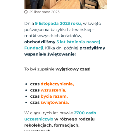
29 listopada 2023
Dnia
9 listopada 2023 roku
, w święto
poświęcenia bazyliki Laterańskiej –
matki wszystkich kościołów,
obchodziliśmy
5 lat istnienia naszej
Fundacji
. Kilka dni później
przeżyliśmy
wspaniałe świętowanie!
To był zupełnie
wyjątkowy czas!
czas
dziękczynienia,
czas
wzruszenia,
czas
bycia razem,
czas
świętowania.
W ciągu tych lat prawie
2700 osób
uczestniczyło
w różnego rodzaju
rekolekcjach, formacjach,