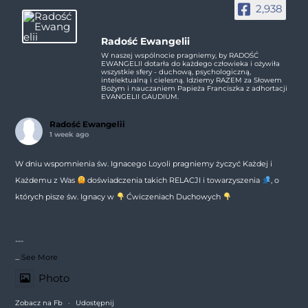
2,938
Radość Ewangelii
W naszej wspólnocie pragniemy, by RADOŚĆ
EWANGELII dotarła do każdego człowieka i ożywiła
wszystkie sfery - duchową, psychologiczną,
intelektualną i cielesną. Idziemy RAZEM za Słowem
Bożym i nauczaniem Papieża Franciszka z adhortacji
EVANGELII GAUDIUM.
Radość Ewangelii
1 week ago
W dniu wspomnienia św. Ignacego Loyoli pragniemy życzyć Każdej i
Każdemu z Was
doświadczenia takich RELACJI i towarzyszenia
, o
których pisze św. Ignacy w
Ćwiczeniach Duchowych
---
...
See More
Photo
Zobacz na Fb
·
Udostępnij