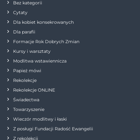
Bez kategorii
j
Cytaty
a
Dla kobiet konsekrowanych
Dla parafii
w
Formacje Rok Dobrych Zmian
p
Kursy i warsztaty
i
Modlitwa wstawiennicza
Papież mówi
s
Rekolekcje
u
Rekolekcje ONLINE
Świadectwa
Towarzyszenie
Wieczór modlitwy i łaski
Z posługi Fundacji Radość Ewangelii
Z rekolekcji