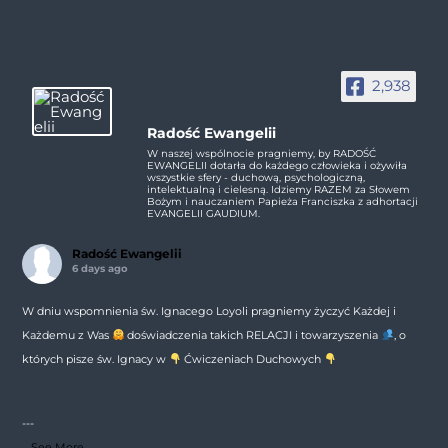
2,938
Radość Ewangelii
W naszej wspólnocie pragniemy, by RADOŚĆ
EWANGELII dotarła do każdego człowieka i ożywiła
wszystkie sfery - duchową, psychologiczną,
intelektualną i cielesną. Idziemy RAZEM za Słowem
Bożym i nauczaniem Papieża Franciszka z adhortacji
EVANGELII GAUDIUM.
Radość Ewangelii
6 days ago
W dniu wspomnienia św. Ignacego Loyoli pragniemy życzyć Każdej i
Każdemu z Was
doświadczenia takich RELACJI i towarzyszenia
, o
których pisze św. Ignacy w
Ćwiczeniach Duchowych
---
...
See More