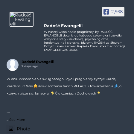
2,938
Radość Ewangelii
W naszej wspólnocie pragniemy, by RADOŚĆ
EWANGELII dotarła do każdego człowieka i ożywiła
wszystkie sfery - duchową, psychologiczną,
intelektualną i cielesną. Idziemy RAZEM za Słowem
Bożym i nauczaniem Papieża Franciszka z adhortacji
EVANGELII GAUDIUM.
Radość Ewangelii
7 days ago
W dniu wspomnienia św. Ignacego Loyoli pragniemy życzyć Każdej i
Każdemu z Was
doświadczenia takich RELACJI i towarzyszenia
, o
których pisze św. Ignacy w
Ćwiczeniach Duchowych
---
...
See More
Photo