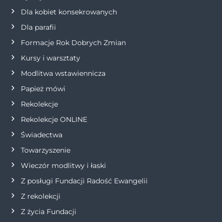
a
Dla kobiet konsekrowanych
w
Dla parafii
Formacje Rok Dobrych Zmian
p
Kursy i warsztaty
i
Modlitwa wstawiennicza
s
Papież mówi
Rekolekcje
u
Rekolekcje ONLINE
Świadectwa
Towarzyszenie
Wieczór modlitwy i łaski
Z posługi Fundacji Radość Ewangelii
Z rekolekcji
Z życia Fundacji