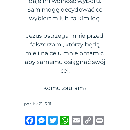
daje mi wolność wyboru.
Sam mogę decydować co
wybieram lub za kim idę.
Jezus ostrzega mnie przed
fałszerzami, którzy będą
mieli na celu mnie omamić,
aby samemu osiągnąć swój
cel.
Komu zaufam?
por. Łk 21, 5-11
F
M
T
W
E
C
P
a
e
w
h
m
o
ri