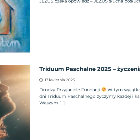
JEZUS czeka opowiedz – JEZUS słucha posłuch
Triduum Paschalne 2025 – życzeni
17 kwietnia 2025
Drodzy Przyjaciele Fundacji
W tym wyjątko
dni Triduum Paschalnego życzymy każdej i k
Waszym […]