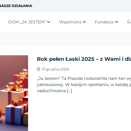
ASZE DZIAŁANIA
DOM „JA JESTEM”
Wspólnota
Fundacja
Ś
Rok pełen Łaski 2025 – z Wami i dl
31 grudnia 2025
„Ja Jestem” Ta Prawda rozświetliła nam ten w
jubileuszowy. W każdym spotkaniu, w każdej p
nasłuchiwania […]