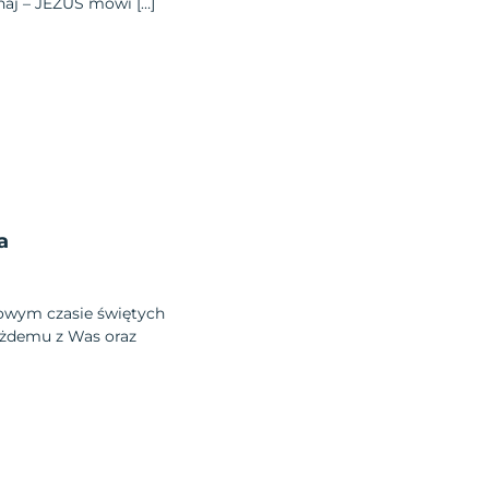
aj – JEZUS mówi […]
a
wym czasie świętych
ażdemu z Was oraz