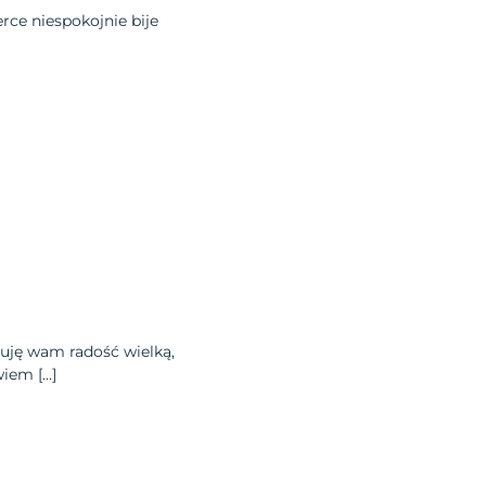
rce niespokojnie bije
stuję wam radość wielką,
wiem […]