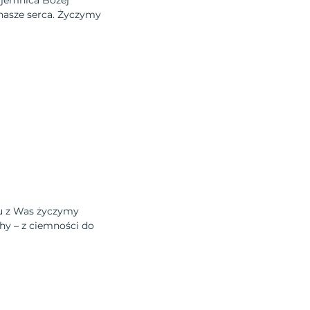
ajemnica Bożej
nasze serca. Życzymy
mu z Was życzymy
hy – z ciemności do