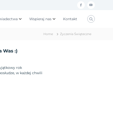
f
y
a
o
wiadectwa
Wspieraj nas
Kontakt
c
u
e
t
Home
Życzenia Świąteczne
b
u
o
b
a Was :)
o
e
k
yjątkowy rok
osłudze, w każdej chwili