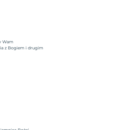
my Wam
ia z Bogiem i drugim
i