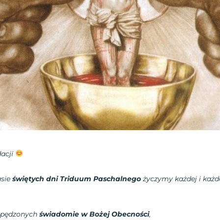
dacji
sie
świętych dni Triduum Paschalnego
życzymy każdej i każ
 spędzonych
świadomie w Bożej Obecności
,