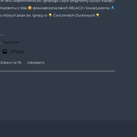
W dniu wspomnienia św. Ignacego Loyoli pragniemy życzyć Każdej i
Każdemu z Was
doświadczenia takich RELACJI i towarzyszenia
,
o których pisze św. Ignacy w
Ćwiczeniach Duchowych
---
...
See More
Photo
Zobacz na Fb
·
Udostępnij