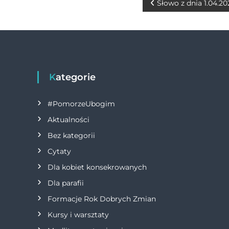
b
n
r
N
Słowo z dnia 1.04.20
o
g
a
o
er
w
k
i
Kategorie
g
#PomorzeUbogim
a
Aktualności
Bez kategorii
c
Cytaty
j
Dla kobiet konsekrowanych
Dla parafii
a
Formacje Rok Dobrych Zmian
w
Kursy i warsztaty