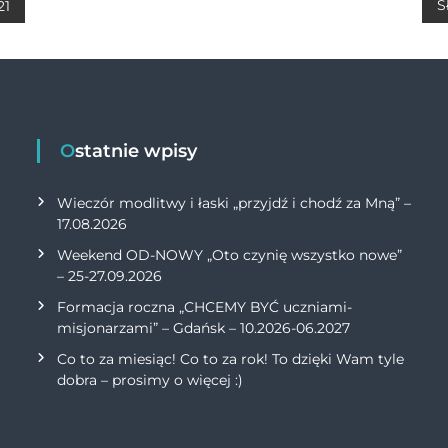
A
Li
S
21
p
n
p
k
Ostatnie wpisy
Wieczór modlitwy i łaski „przyjdź i chodź za Mną” –
17.08.2026
Weekend OD-NOWY „Oto czynię wszystko nowe”
– 25-27.09.2026
Formacja roczna „CHCEMY BYĆ uczniami-
misjonarzami” – Gdańsk – 10.2026-06.2027
Co to za miesiąc! Co to za rok! To dzięki Wam tyle
dobra – prosimy o więcej :)