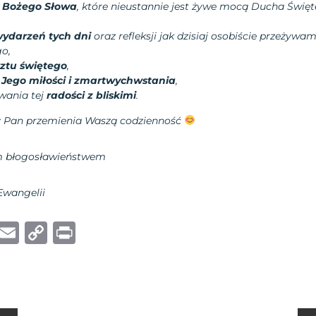
 Bożego Słowa
, które nieustannie jest żywe mocą Ducha Święt
wydarzeń tych dni
oraz refleksji jak dzisiaj osobiście przeżywam
go,
rztu świętego
,
Jego miłości i zmartwychwstania
,
wania tej
radości z bliskimi
.
 Pan przemienia Waszą codzienność
im błogosławieństwem
Ewangelii
W
E
C
P
h
m
o
ri
at
ai
p
n
s
l
y
t