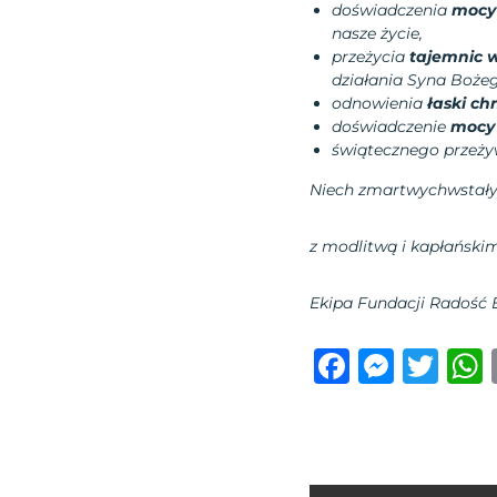
doświadczenia
mocy
nasze życie,
przeżycia
tajemnic 
działania Syna Boże
odnowienia
łaski ch
doświadczenie
mocy 
świątecznego przeży
Niech zmartwychwstały
z modlitwą i kapłańsk
Ekipa Fundacji Radość 
F
M
T
a
e
w
c
ss
it
e
e
te