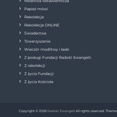
Modlitwa wstawiennicza
p
Papież mówi
i
Rekolekcje
s
Rekolekcje ONLINE
Świadectwa
u
Towarzyszenie
Wieczór modlitwy i łaski
Z posługi Fundacji Radość Ewangelii
Z rekolekcji
Z życia Fundacji
Z życia Kościoła
Copyright © 2026
Radość Ewangelii
All rights reserved. Theme