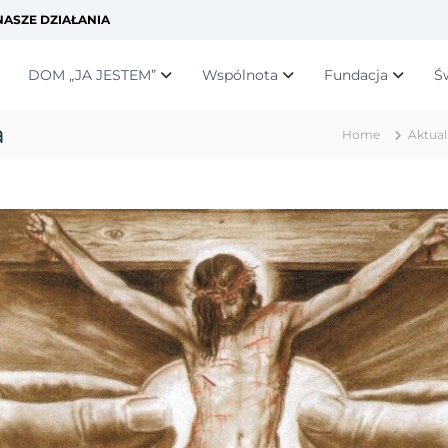
ASZE DZIAŁANIA
DOM „JA JESTEM”
Wspólnota
Fundacja
Ś
a
Home
Aktual