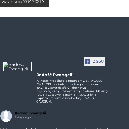
łowo z dnia 7.04.2021
2,938
Radość Ewangelii
W naszej wspólnocie pragniemy, by RADOŚĆ
EWANGELII dotarła do każdego człowieka i
ożywiła wszystkie sfery - duchową,
psychologiczną, intelektualną i cielesną. Idziemy
RAZEM za Słowem Bożym i nauczaniem
Papieża Franciszka z adhortacji EVANGELII
GAUDIUM.
Radość Ewangelii
6 days ago