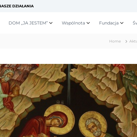
ASZE DZIAŁANIA
DOM „JA JESTEM”
Wspólnota
Fundacja
Ś
Home
Akt