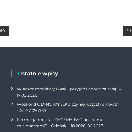
h
m
o
ri
at
ai
p
n
s
l
y
t
A
Li
Sł
019
p
n
p
k
Ostatnie wpisy
Wieczór modlitwy i łaski „przyjdź i chodź za Mną” –
17.08.2026
Weekend OD-NOWY „Oto czynię wszystko nowe”
– 25-27.09.2026
Formacja roczna „CHCEMY BYĆ uczniami-
misjonarzami” – Gdańsk – 10.2026-06.2027