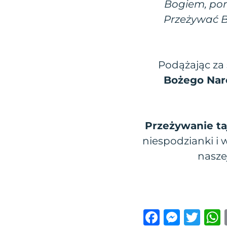
Bogiem, pon
Przeżywać B
Podążając za
Bożego Naro
Przeżywanie t
niespodzianki i 
nasze
F
M
T