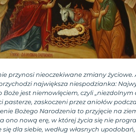
ie przynosi nieoczekiwane zmiany życiowe.
przychodzi największa niespodzianka: Najwy
o Boże jest niemowlęciem, czyli „niezdolnym
ci pasterze, zaskoczeni przez aniołów podcza
enie Bożego Narodzenia to przyjęcie na zie
 ono nową erę, w której życia się nie program
yje się dla siebie, według własnych upodobań, 