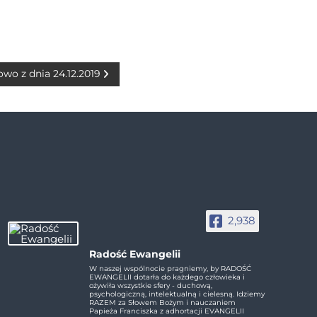
owo z dnia 24.12.2019
2,938
Radość Ewangelii
W naszej wspólnocie pragniemy, by RADOŚĆ
EWANGELII dotarła do każdego człowieka i
ożywiła wszystkie sfery - duchową,
psychologiczną, intelektualną i cielesną. Idziemy
RAZEM za Słowem Bożym i nauczaniem
Papieża Franciszka z adhortacji EVANGELII