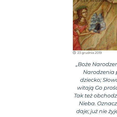
23 grudnia 2019
„Boże Narodzen
Narodzenia 
dziecko; Słow
witają Go proś
Tak też obchodz
Nieba. Oznacza
daje; już nie ż