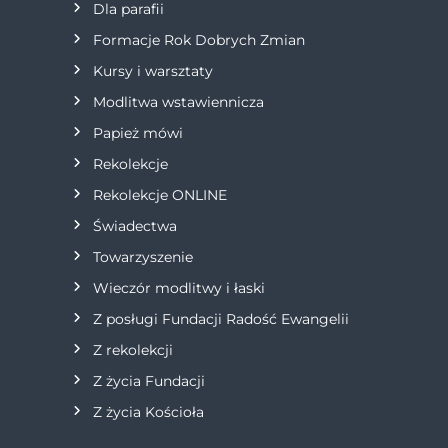
Dla parafii
a
Formacje Rok Dobrych Zmian
w
Kursy i warsztaty
Modlitwa wstawiennicza
p
Papież mówi
i
Rekolekcje
s
Rekolekcje ONLINE
Świadectwa
u
Towarzyszenie
Wieczór modlitwy i łaski
Z posługi Fundacji Radość Ewangelii
Z rekolekcji
Z życia Fundacji
Z życia Kościoła