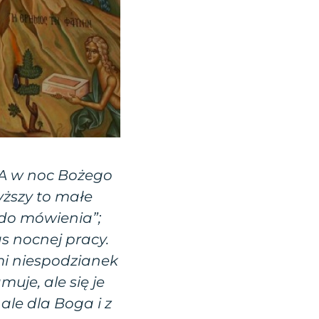
 A w noc Bożego
ższy to małe
 do mówienia”;
s nocnej pracy.
mi niespodzianek
uje, ale się je
ale dla Boga i z