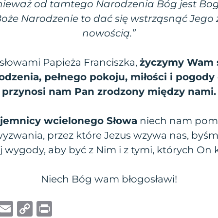
ieważ od tamtego Narodzenia Bóg jest Bo
oże Narodzenie to dać się wstrząsnąć Jego
nowością.”
 słowami Papieża Franciszka,
życzymy Wam s
dzenia, pełnego pokoju, miłości i pogody 
przynosi nam Pan zrodzony między nami.
ajemnicy wcielonego Słowa
niech nam pom
wyzwania, przez które Jezus wzywa nas, byśm
j wygody, aby być z Nim i z tymi, których On 
Niech Bóg wam błogosławi!
W
E
C
P