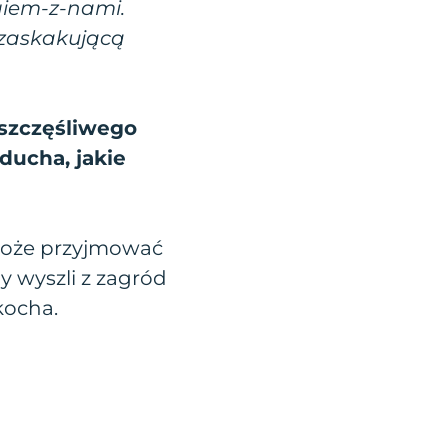
giem-z-nami.
 zaskakującą
zczęśliwego
ducha, jakie
oże przyjmować
y wyszli z zagród
kocha.