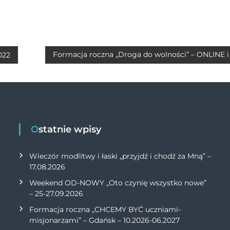
h
m
o
ri
at
ai
p
n
s
l
y
t
A
Li
Formacja roczna „Droga do wolności” – ONLINE i 
022
p
n
p
k
Ostatnie wpisy
Wieczór modlitwy i łaski „przyjdź i chodź za Mną” –
17.08.2026
Weekend OD-NOWY „Oto czynię wszystko nowe”
– 25-27.09.2026
Formacja roczna „CHCEMY BYĆ uczniami-
misjonarzami” – Gdańsk – 10.2026-06.2027