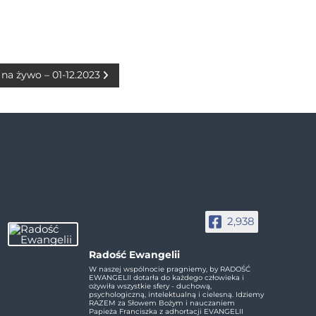
na żywo – 01-12.2023
2,938
Radość Ewangelii
W naszej wspólnocie pragniemy, by RADOŚĆ
EWANGELII dotarła do każdego człowieka i
ożywiła wszystkie sfery - duchową,
psychologiczną, intelektualną i cielesną. Idziemy
RAZEM za Słowem Bożym i nauczaniem
Papieża Franciszka z adhortacji EVANGELII