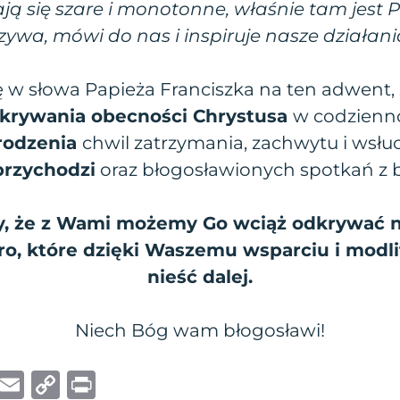
ają się szare i monotonne, właśnie tam jest 
ywa, mówi do nas i inspiruje nasze działani
ę w słowa Papieża Franciszka na ten adwen
krywania obecności Chrystusa
w codzienno
rodzenia
chwil zatrzymania, zachwytu i wsł
przychodzi
oraz błogosławionych spotkań z bl
y, że z Wami możemy Go wciąż odkrywać
ro, które dzięki Waszemu wsparciu i mod
nieść dalej.
Niech Bóg wam błogosławi!
W
E
C
P