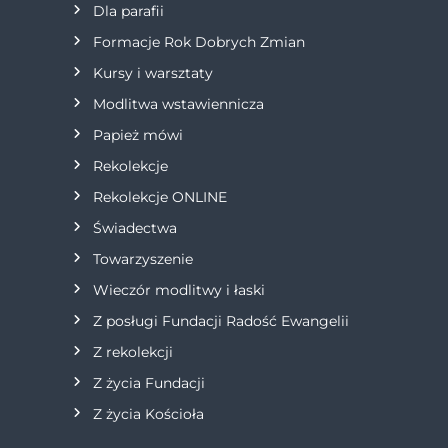
Dla parafii
a
Formacje Rok Dobrych Zmian
w
Kursy i warsztaty
Modlitwa wstawiennicza
p
Papież mówi
i
Rekolekcje
s
Rekolekcje ONLINE
Świadectwa
u
Towarzyszenie
Wieczór modlitwy i łaski
Z posługi Fundacji Radość Ewangelii
Z rekolekcji
Z życia Fundacji
Z życia Kościoła