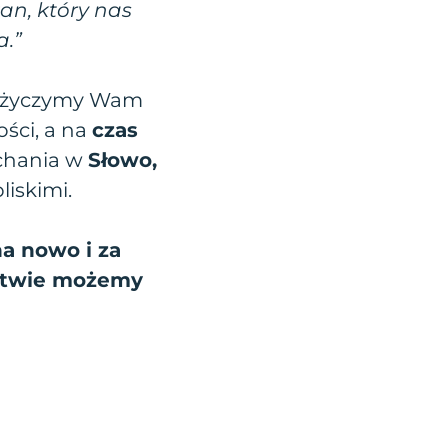
Pan, który nas
a.”
t, życzymy Wam
ści, a na
czas
uchania w
Słowo,
iskimi.
 na nowo
i za
litwie możemy