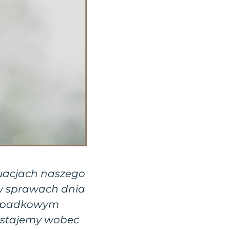
tuacjach naszego
 w sprawach dnia
rzypadkowym
y stajemy wobec