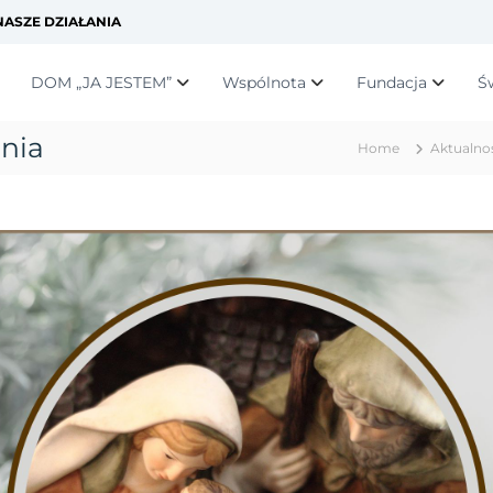
ASZE DZIAŁANIA
DOM „JA JESTEM”
Wspólnota
Fundacja
Ś
nia
Home
Aktualno