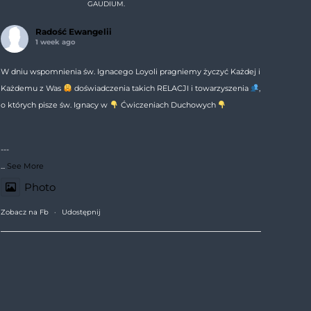
GAUDIUM.
Radość Ewangelii
1 week ago
W dniu wspomnienia św. Ignacego Loyoli pragniemy życzyć Każdej i
Każdemu z Was
doświadczenia takich RELACJI i towarzyszenia
,
o których pisze św. Ignacy w
Ćwiczeniach Duchowych
---
...
See More
Photo
Zobacz na Fb
·
Udostępnij