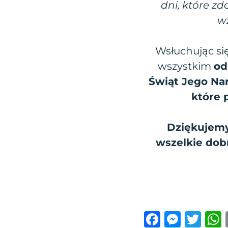
dni, które zd
wz
Wsłuchując si
wszystkim
od
Świąt Jego Na
które 
Dziękujem
wszelkie dob
F
M
T