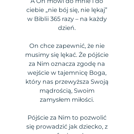
A On mówi do mnie i do
ciebie „nie bój się, nie lękaj”
w Biblii 365 razy – na każdy
dzień.
On chce zapewnić, że nie
musimy się lękać. Że pójście
za Nim oznacza zgodę na
wejście w tajemnicę Boga,
który nas przewyższa Swoją
mądrością, Swoim
zamysłem miłości.
Pójście za Nim to pozwolić
się prowadzić jak dziecko, z