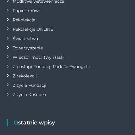
Modlitwa wstawiennicza
i
Papież mówi
s
Rekolekcje
Rekolekcje ONLINE
u
Świadectwa
Towarzyszenie
Wieczór modlitwy i łaski
Z posługi Fundacji Radość Ewangelii
Z rekolekcji
Z życia Fundacji
Z życia Kościoła
Ostatnie wpisy