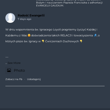
Bożym i nauczaniem Papieża Franciszka z adhortacji
EVANGELII GAUDIUM.
Radość Ewangelii
7 days ago
W dniu wspomnienia św. Ignacego Loyoli pragniemy życzyć Każdej i
Każdemu z Was
doświadczenia takich RELACJI i towarzyszenia
, o
których pisze św. Ignacy w
Ćwiczeniach Duchowych
---
...
See More
Photo
Zobacz na Fb
·
Udostępnij