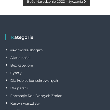
o
g
p
n
Boże Narodzenie 2022 – życzenia
a
o
er
p
k
w
k
i
g
Kategorie
a
#PomorzeUbogim
Aktualności
c
Bez kategorii
j
Cytaty
Dla kobiet konsekrowanych
a
Dla parafii
w
Formacje Rok Dobrych Zmian
p
Kursy i warsztaty