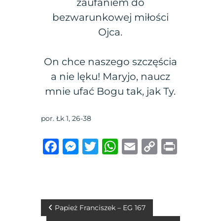
zaufaniem do
bezwarunkowej miłości
Ojca.
On chce naszego szczęścia
a nie lęku! Maryjo, naucz
mnie ufać Bogu tak, jak Ty.
por. Łk 1, 26-38
F
M
T
W
E
C
P
a
e
w
h
m
o
ri
c
ss
it
at
ai
p
n
e
e
te
s
l
y
t
b
n
r
A
Li
N
Papież Franciszek – EG 167