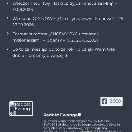
Wieczór modlitwy i łaski „przyjdź i chodź za Mną” –
17.08.2026
Weekend OD-NOWY „Oto czynię wszystko nowe” – 25-
27.09.2026
Formacja roczna „CHCEMY BYĆ uczniami-
misjonarzami” – Gdańsk – 10.2026-06.2027
Co to za miesiąc! Co to za rok! To dzięki Wam tyle
dobra – prosimy o więcej :)
2,938
Radość Ewangelii
W naszej wspólnocie pragniemy, by RADOŚĆ
EWANGELII dotarła do każdego człowieka i ożywiła
wszystkie sfery - duchową, psychologiczną,
intelektualną i cielesną. Idziemy RAZEM za Słowem