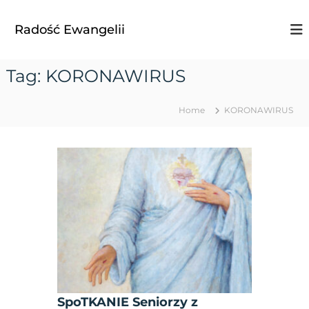
S
k
Radość Ewangelii
i
p
t
Tag:
KORONAWIRUS
o
c
o
Home
KORONAWIRUS
n
t
e
n
t
SpoTKANIE Seniorzy z