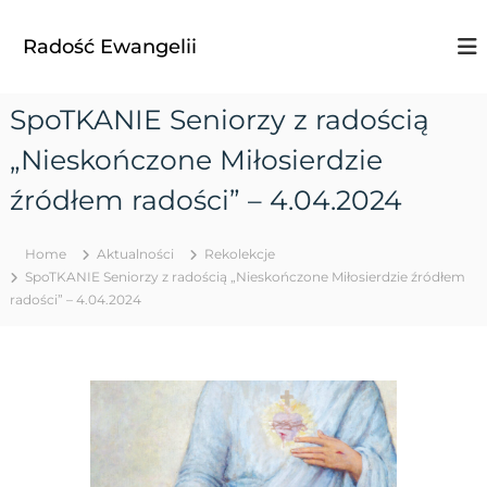
S
k
Radość Ewangelii
i
p
t
SpoTKANIE Seniorzy z radością
o
c
„Nieskończone Miłosierdzie
o
n
źródłem radości” – 4.04.2024
t
e
Home
Aktualności
Rekolekcje
n
SpoTKANIE Seniorzy z radością „Nieskończone Miłosierdzie źródłem
t
radości” – 4.04.2024