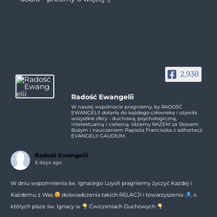
2,938
Radość Ewangelii
W naszej wspólnocie pragniemy, by RADOŚĆ
EWANGELII dotarła do każdego człowieka i ożywiła
wszystkie sfery - duchową, psychologiczną,
intelektualną i cielesną. Idziemy RAZEM za Słowem
Bożym i nauczaniem Papieża Franciszka z adhortacji
EVANGELII GAUDIUM.
Radość Ewangelii
6 days ago
W dniu wspomnienia św. Ignacego Loyoli pragniemy życzyć Każdej i
Każdemu z Was
doświadczenia takich RELACJI i towarzyszenia
, o
których pisze św. Ignacy w
Ćwiczeniach Duchowych