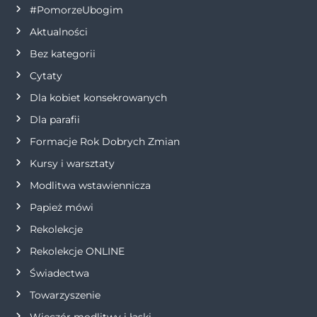
#PomorzeUbogim
c
Aktualności
j
Bez kategorii
Cytaty
a
Dla kobiet konsekrowanych
w
Dla parafii
Formacje Rok Dobrych Zmian
p
Kursy i warsztaty
i
Modlitwa wstawiennicza
s
Papież mówi
Rekolekcje
u
Rekolekcje ONLINE
Świadectwa
Towarzyszenie
Wieczór modlitwy i łaski