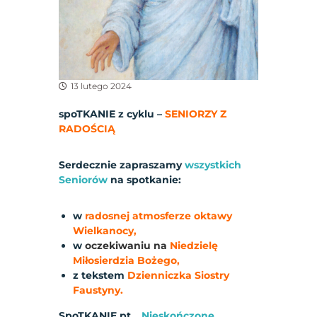
13 lutego 2024
spoTKANIE z cyklu –
SENIORZY Z
RADOŚCIĄ
Serdecznie zapraszamy
wszystkich
Seniorów
na spotkanie:
w
radosnej atmosferze oktawy
Wielkanocy,
w
oczekiwaniu na
Niedzielę
Miłosierdzia Bożego,
z tekstem
Dzienniczka Siostry
Faustyny.
SpoTKANIE pt.
„Nieskończone