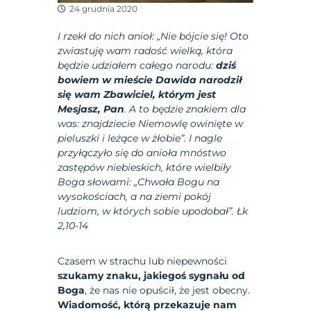
24 grudnia 2020
I rzekł do nich anioł: „Nie bójcie się! Oto
zwiastuję wam radość wielką, która
będzie udziałem całego narodu:
dziś
bowiem w mieście Dawida narodził
się wam Zbawiciel, którym jest
Mesjasz, Pan
. A to będzie znakiem dla
was: znajdziecie Niemowlę owinięte w
pieluszki i leżące w żłobie”. I nagle
przyłączyło się do anioła mnóstwo
zastępów niebieskich, które wielbiły
Boga słowami: „Chwała Bogu na
wysokościach, a na ziemi pokój
ludziom, w których sobie upodobał”. Łk
2,10-14
Czasem w strachu lub niepewności
szukamy znaku, jakiegoś sygnału od
Boga
, że nas nie opuścił, że jest obecny.
Wiadomość, którą przekazuje nam