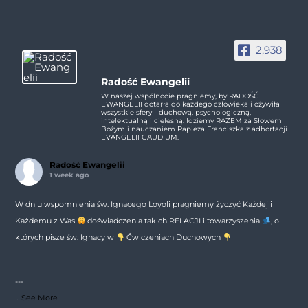
2,938
Radość Ewangelii
W naszej wspólnocie pragniemy, by RADOŚĆ
EWANGELII dotarła do każdego człowieka i ożywiła
wszystkie sfery - duchową, psychologiczną,
intelektualną i cielesną. Idziemy RAZEM za Słowem
Bożym i nauczaniem Papieża Franciszka z adhortacji
EVANGELII GAUDIUM.
Radość Ewangelii
1 week ago
W dniu wspomnienia św. Ignacego Loyoli pragniemy życzyć Każdej i
Każdemu z Was
doświadczenia takich RELACJI i towarzyszenia
, o
których pisze św. Ignacy w
Ćwiczeniach Duchowych
---
...
See More