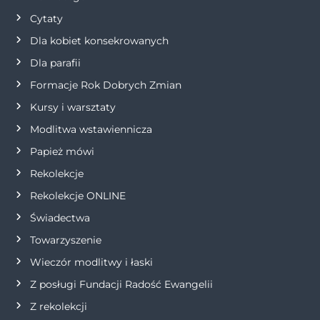
j
Cytaty
Dla kobiet konsekrowanych
a
Dla parafii
w
Formacje Rok Dobrych Zmian
p
Kursy i warsztaty
Modlitwa wstawiennicza
i
Papież mówi
s
Rekolekcje
Rekolekcje ONLINE
u
Świadectwa
Towarzyszenie
Wieczór modlitwy i łaski
Z posługi Fundacji Radość Ewangelii
Z rekolekcji