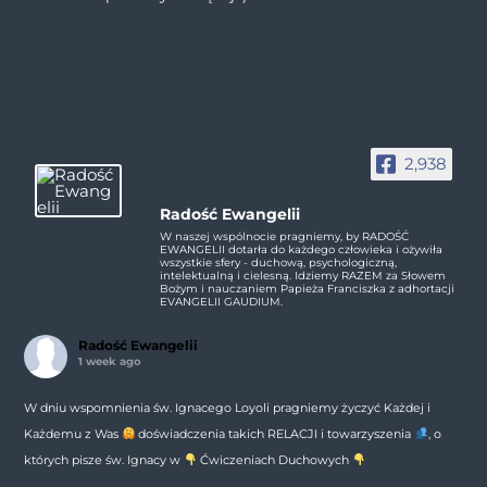
2,938
Radość Ewangelii
W naszej wspólnocie pragniemy, by RADOŚĆ
EWANGELII dotarła do każdego człowieka i ożywiła
wszystkie sfery - duchową, psychologiczną,
intelektualną i cielesną. Idziemy RAZEM za Słowem
Bożym i nauczaniem Papieża Franciszka z adhortacji
EVANGELII GAUDIUM.
Radość Ewangelii
1 week ago
W dniu wspomnienia św. Ignacego Loyoli pragniemy życzyć Każdej i
Każdemu z Was
doświadczenia takich RELACJI i towarzyszenia
, o
których pisze św. Ignacy w
Ćwiczeniach Duchowych