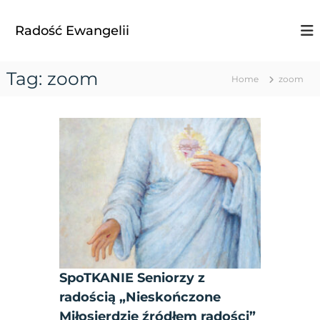
S
k
Radość Ewangelii
i
p
t
Tag:
zoom
Home
zoom
o
c
o
n
t
e
n
t
SpoTKANIE Seniorzy z
radością „Nieskończone
Miłosierdzie źródłem radości”