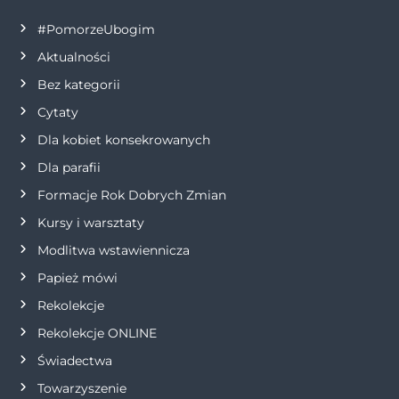
a
#PomorzeUbogim
c
Aktualności
j
Bez kategorii
Cytaty
a
Dla kobiet konsekrowanych
w
Dla parafii
Formacje Rok Dobrych Zmian
p
Kursy i warsztaty
i
Modlitwa wstawiennicza
s
Papież mówi
Rekolekcje
u
Rekolekcje ONLINE
Świadectwa
Towarzyszenie