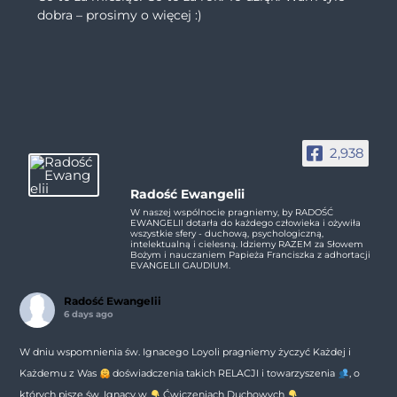
dobra – prosimy o więcej :)
2,938
Radość Ewangelii
W naszej wspólnocie pragniemy, by RADOŚĆ
EWANGELII dotarła do każdego człowieka i ożywiła
wszystkie sfery - duchową, psychologiczną,
intelektualną i cielesną. Idziemy RAZEM za Słowem
Bożym i nauczaniem Papieża Franciszka z adhortacji
EVANGELII GAUDIUM.
Radość Ewangelii
6 days ago
W dniu wspomnienia św. Ignacego Loyoli pragniemy życzyć Każdej i
Każdemu z Was
doświadczenia takich RELACJI i towarzyszenia
, o
których pisze św. Ignacy w
Ćwiczeniach Duchowych