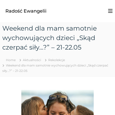
S
k
Radość Ewangelii
i
p
t
Weekend dla mam samotnie
o
c
wychowujących dzieci „Skąd
o
n
czerpać siły…?” – 21-22.05
t
e
Home
Aktualności
Rekolekcje
n
Weekend dla mam samotnie wychowujących dzieci „Skąd czerpać
t
siły…?” – 21-22.05