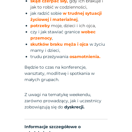
skąd czerpać siły,
gdy ich brakuje i
jak to robić w codzienności
,
jak radzić sobie
w trudnej sytuacji
życiowej i materialnej
,
potrzeby
moje, dzieci i ich ojca
,
czy i jak stawiać granice
wobec
przemocy
,
skutków braku męża i ojca
w życiu
mamy i dzieci,
trudu przeżywania
osamotnienia.
Będzie to czas na konferencje,
warsztaty, modlitwę i spotkania w
małych grupach.
Z uwagi na tematykę weekendu,
zarówno prowadzący, jak i uczestnicy
zobowiązują się do
dyskrecji.
Informacje szczegółowe o