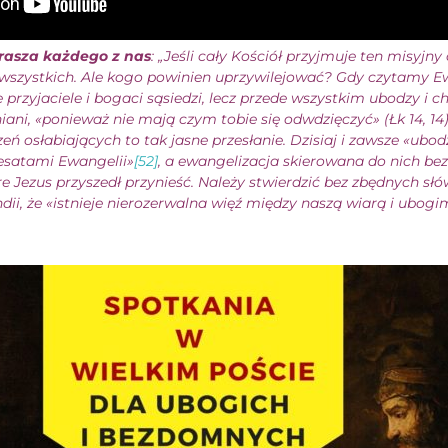
rasza każdego z nas
: „Jeśli cały Kościół przyjmuje ten misyj
 wszystkich. Ale kogo powinien uprzywilejować? Gdy czytamy E
e przyjaciele i bogaci sąsiedzi, lecz przede wszystkim ubodzy i ch
ani, «ponieważ nie mają czym tobie się odwdzięczyć» (Łk 14, 14
eń osłabiających to tak jasne przesłanie. Dzisiaj i zawsze «ubod
esatami Ewangelii»
[52]
, a ewangelizacja skierowana do nich bez
e Jezus przyszedł przynieść. Należy stwierdzić bez zbędnych słó
ii, że «istnieje nierozerwalna więź między naszą wiarą i ubog