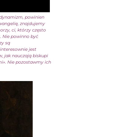
ny dynamizm, powinien
wangelię, znajdujemy
orzy, ci, którzy często
). Nie powinno być
zy są
interesownie jest
w, jak nauczają biskupi
imi». Nie pozostawmy ich