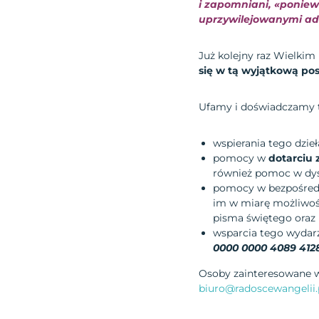
i zapomniani, «poniew
uprzywilejowanymi ad
Już kolejny raz Wielkim
się w tą wyjątkową po
Ufamy i doświadczamy 
wspierania tego dzie
pomocy w
dotarciu
również pomoc w dyst
pomocy w bezpośredni
im w miarę możliwo
pisma świętego oraz 
wsparcia tego wydar
0000 0000 4089 412
Osoby zainteresowane wł
biuro@radoscewangelii.