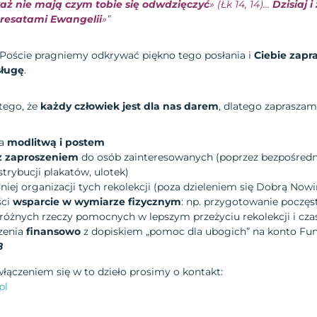
aż nie mają czym tobie się odwdzięczyć
» (Łk 14, 14)…
Dzisiaj 
resatami Ewangelii
»”
 Poście pragniemy odkrywać piękno tego posłania i
Ciebie zapr
sługę
.
tego, że
każdy człowiek jest dla nas darem
, dlatego zapraszam
ła
modlitwą i postem
 z zaproszeniem
do osób zainteresowanych (poprzez bezpośredni
rybucji plakatów, ulotek)
ej organizacji tych rekolekcji (poza dzieleniem się Dobrą Now
ści
wsparcie w wymiarze fizycznym
: np. przygotowanie poczęs
różnych rzeczy pomocnych w lepszym przeżyciu rekolekcji i cza
zenia
finansowo
z dopiskiem „pomoc dla ubogich” na konto Fun
8
ączeniem się w to dzieło prosimy o kontakt:
pl