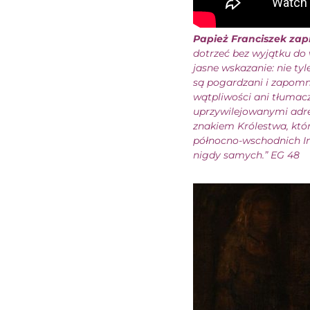
Papież Franciszek zap
dotrzeć bez wyjątku do
jasne wskazanie: nie tyl
są pogardzani i zapomni
wątpliwości ani tłumacz
uprzywilejowanymi adr
znakiem Królestwa, któr
północno-wschodnich Ind
nigdy samych.” EG 48