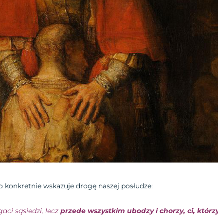
o konkretnie wskazuje drogę naszej posłudze:
ogaci sąsiedzi, lecz
przede wszystkim ubodzy i chorzy, ci, któr