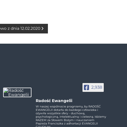
owo z dnia 12.02.2020
2,938
Radość Ewangelii
W naszej wspólnocie pragniemy, by RADOŚĆ
EWANGELII dotarła do każdego człowieka i
ożywiła wszystkie sfery - duchową,
psychologiczną, intelektualną i cielesną. Idziemy
RAZEM za Słowem Bożym i nauczaniem
Papieża Franciszka z adhortacji EVANGELII
GAUDIUM.