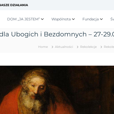
ASZE DZIAŁANIA
DOM „JA JESTEM”
Wspólnota
Fundacja
Ś
 dla Ubogich i Bezdomnych – 27-29.
Home
Aktualności
Rekolekcje
Rekole