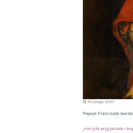
10 lutego 2020
Papież Franciszek bardz
„nie tyle przyjaciele i b