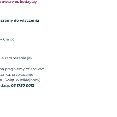
i zawsze «ubodzy są
aszamy do włączenia
y Cię do:
e zaproszenie jak
iną pragniemy ofiarować
tunku, przekazanie
su Świąt Wielkiejnocy)
dacji:
06 1750 0012