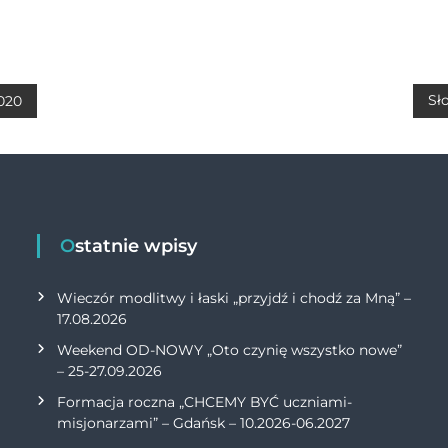
h
m
o
ri
at
ai
p
n
s
l
y
t
A
Li
Sł
2020
p
n
p
k
Ostatnie wpisy
Wieczór modlitwy i łaski „przyjdź i chodź za Mną” –
17.08.2026
Weekend OD-NOWY „Oto czynię wszystko nowe”
– 25-27.09.2026
Formacja roczna „CHCEMY BYĆ uczniami-
misjonarzami” – Gdańsk – 10.2026-06.2027