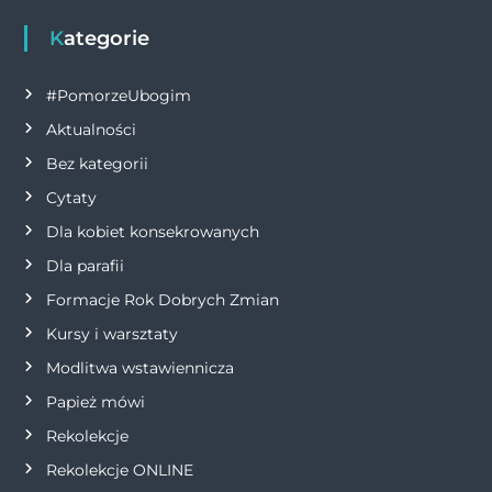
g
Kategorie
a
#PomorzeUbogim
Aktualności
c
Bez kategorii
j
Cytaty
Dla kobiet konsekrowanych
a
Dla parafii
w
Formacje Rok Dobrych Zmian
p
Kursy i warsztaty
Modlitwa wstawiennicza
i
Papież mówi
s
Rekolekcje
Rekolekcje ONLINE
u