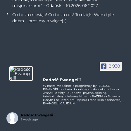
misjonarzami” – Gdańsk – 10.2026-06.2027
Co to za miesiąc! Co to za rok! To dzięki Wam tyle
dobra – prosimy o więcej :)
2,938
Radość Ewangelii
W naszej wspólnocie pragniemy, by RADOŚĆ
EWANGELII dotarła do każdego człowieka i ożywiła
wszystkie sfery - duchową, psychologiczną,
intelektualną i cielesną. Idziemy RAZEM za Słowem
Bożym i nauczaniem Papieża Franciszka z adhortacji
EVANGELII GAUDIUM.
Radość Ewangelii
1 week ago