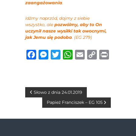
zaangażowania
.
Idźmy naprzód, dajmy z siebie
wszystko, ale
pozwólmy, aby to On
uczynił nasze wysiłki tak owocnymi,
jak Jemu się podoba
. (EG 279)
F
M
T
W
E
C
P
a
e
w
h
m
o
ri
c
ss
it
at
ai
p
n
e
e
te
s
l
y
t
b
n
r
A
Li
N
Słowo z dnia 24.01.2019
o
g
p
n
Papież Franciszek – EG 105
a
o
er
p
k
w
k
i