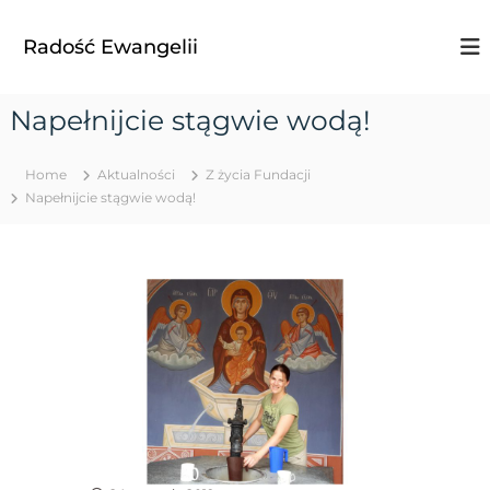
S
k
Radość Ewangelii
i
p
t
Napełnijcie stągwie wodą!
o
c
o
Home
Aktualności
Z życia Fundacji
n
Napełnijcie stągwie wodą!
t
e
n
t