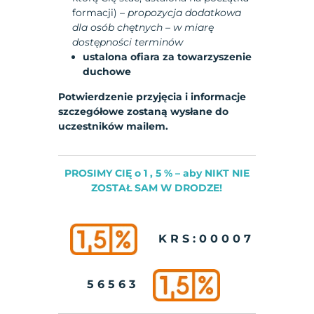
formacji) –
propozycja dodatkowa
dla osób chętnych
– w miarę
dostępności terminów
ustalona ofiara za towarzyszenie
duchowe
Potwierdzenie przyjęcia i informacje
szczegółowe zostaną wysłane do
uczestników mailem.
PROSIMY CIĘ o 1 , 5 % – aby NIKT NIE
ZOSTAŁ SAM W DRODZE!
K R S : 0 0 0 0 7
5 6 5 6 3