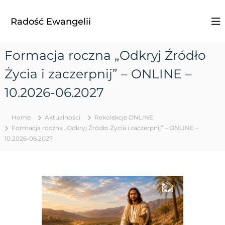
S
k
Radość Ewangelii
i
p
t
Formacja roczna „Odkryj Źródło
o
c
Życia i zaczerpnij” – ONLINE –
o
n
10.2026-06.2027
t
e
Home
Aktualności
Rekolekcje ONLINE
n
Formacja roczna „Odkryj Źródło Życia i zaczerpnij” – ONLINE –
t
10.2026-06.2027