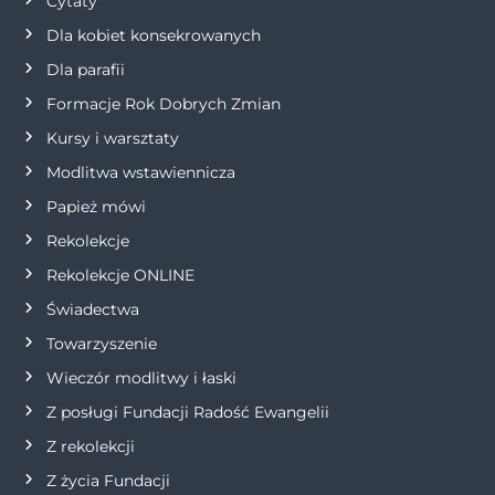
Cytaty
w
Dla kobiet konsekrowanych
Dla parafii
p
Formacje Rok Dobrych Zmian
i
Kursy i warsztaty
Modlitwa wstawiennicza
s
Papież mówi
u
Rekolekcje
Rekolekcje ONLINE
Świadectwa
Towarzyszenie
Wieczór modlitwy i łaski
Z posługi Fundacji Radość Ewangelii
Z rekolekcji
Z życia Fundacji