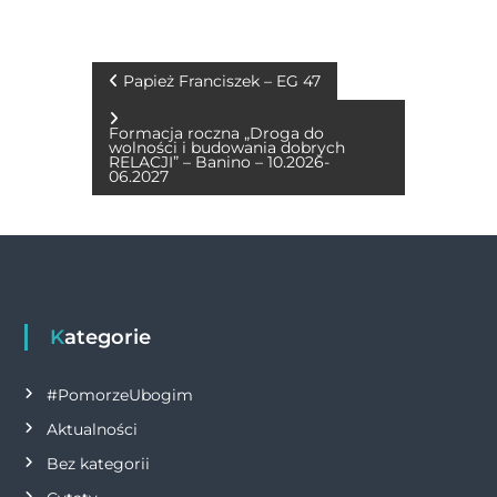
c
ss
it
at
ai
p
n
e
e
te
s
l
y
t
b
n
r
A
Li
N
Papież Franciszek – EG 47
o
g
p
n
a
Formacja roczna „Droga do
o
er
p
k
wolności i budowania dobrych
RELACJI” – Banino – 10.2026-
w
06.2027
k
i
g
a
Kategorie
c
#PomorzeUbogim
j
Aktualności
Bez kategorii
a