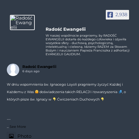
2,938
Radość Ewangelii
W naszej wspólnocie pragniemy, by RADOŚĆ
EWANGELII dotarła do każdego człowieka i ożywiła
wszystkie sfery - duchową, psychologiczną,
intelektualną i cielesną. Idziemy RAZEM za Słowem
Bożym i nauczaniem Papieża Franciszka z adhortacji
EVANGELII GAUDIUM.
Radość Ewangelii
6 days ago
W dniu wspomnienia św. Ignacego Loyoli pragniemy życzyć Każdej i
Każdemu z Was
doświadczenia takich RELACJI i towarzyszenia
, o
których pisze św. Ignacy w
Ćwiczeniach Duchowych
---
...
See More
Photo