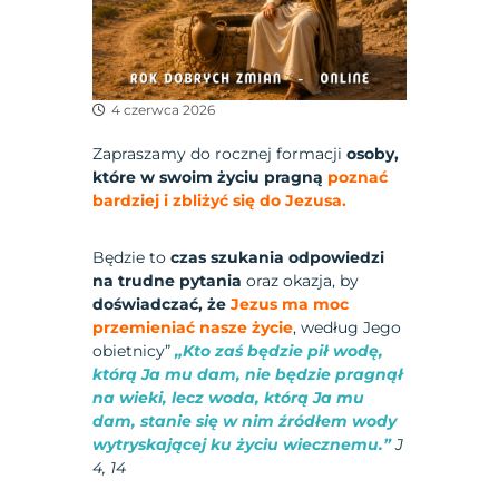
4 czerwca 2026
Zapraszamy do rocznej formacji
osoby,
które w swoim życiu pragną
poznać
bardziej i zbliżyć się do Jezusa.
Będzie to
czas szukania odpowiedzi
na trudne pytania
oraz okazja, by
doświadczać, że
Jezus ma moc
przemieniać nasze życie
, według Jego
obietnicy”
„Kto zaś będzie pił wodę,
którą Ja mu dam, nie będzie pragnął
na wieki, lecz woda, którą Ja mu
dam, stanie się w nim
źródł
em wody
wytryskającej ku życiu wiecznemu.”
J
4, 14