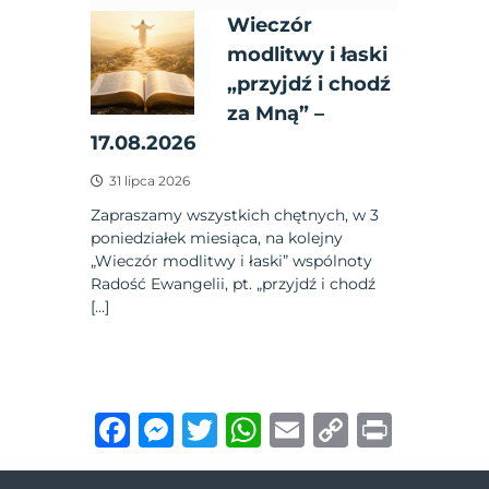
Wieczór
modlitwy i łaski
„przyjdź i chodź
za Mną” –
17.08.2026
31 lipca 2026
Zapraszamy wszystkich chętnych, w 3
poniedziałek miesiąca, na kolejny
„Wieczór modlitwy i łaski” wspólnoty
Radość Ewangelii, pt. „przyjdź i chodź
[…]
F
M
T
W
E
C
P
a
e
w
h
m
o
ri