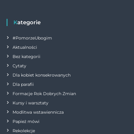
c
ss
it
at
ai
p
n
e
e
te
s
l
y
t
b
n
r
A
Li
Kategorie
o
g
p
n
#PomorzeUbogim
o
er
p
k
Aktualności
k
Bez kategorii
Cytaty
Dla kobiet konsekrowanych
Dla parafii
Formacje Rok Dobrych Zmian
Kursy i warsztaty
Modlitwa wstawiennicza
Papież mówi
Rekolekcje