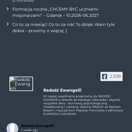
Formacja roczna „CHCEMY BYĆ uczniami-
misjonarzami” – Gdańsk – 10.2026-06.2027
Co to za miesiąc! Co to za rok! To dzięki Wam tyle
dobra – prosimy o więcej :)
2,938
Radość Ewangelii
W naszej wspólnocie pragniemy, by RADOŚĆ
EWANGELII dotarła do każdego człowieka i ożywiła
wszystkie sfery - duchową, psychologiczną,
intelektualną i cielesną. Idziemy RAZEM za Słowem
Bożym i nauczaniem Papieża Franciszka z adhortacji
EVANGELII GAUDIUM.
Radość Ewangelii
1 week ago