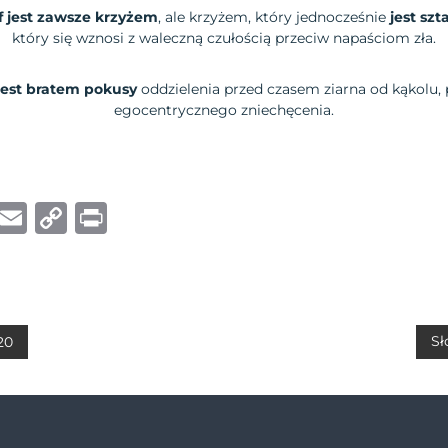
f jest zawsze krzyżem
, ale krzyżem, który jednocześnie
jest sz
który się wznosi z waleczną czułością przeciw napaściom zła.
jest bratem pokusy
oddzielenia przed czasem ziarna od kąkolu,
egocentrycznego zniechęcenia.
W
E
C
P
h
m
o
ri
at
ai
p
n
s
l
y
t
A
Li
Sł
20
p
n
p
k