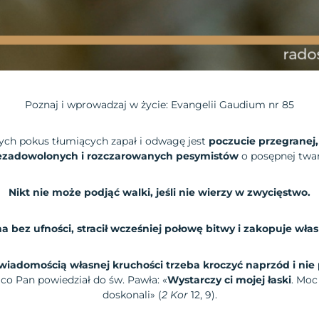
Poznaj i wprowadzaj w życie: Evangelii Gaudium nr 85
ych pokus tłumiących zapał i odwagę jest
poczucie przegranej
ezadowolonych i rozczarowanych pesymistów
o posępnej twar
Nikt nie może podjąć walki, jeśli nie wierzy w zwycięstwo.
a bez ufności, stracił wcześniej połowę bitwy i zakopuje włas
świadomością własnej kruchości
trzeba kroczyć naprzód i ni
co Pan powiedział do św. Pawła: «
Wystarczy ci mojej łaski
. Moc
doskonali» (
2 Kor
12, 9).