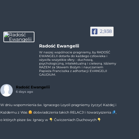
2,938
Radość Ewangelii
W naszej wspólnocie pragniemy, by RADOŚĆ
EWANGELII dotarła do każdego człowieka i
ożywiła wszystkie sfery - duchową,
psychologiczną, intelektualną i cielesną. Idziemy
RAZEM za Słowem Bożym i nauczaniem
Papieża Franciszka z adhortacji EVANGELII
GAUDIUM.
Radość Ewangelii
6 days ago
W dniu wspomnienia św. Ignacego Loyoli pragniemy życzyć Każdej i
Każdemu z Was
doświadczenia takich RELACJI i towarzyszenia
,
o których pisze św. Ignacy w
Ćwiczeniach Duchowych