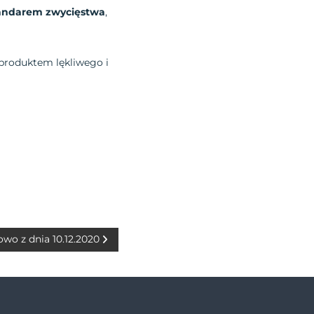
tandarem zwycięstwa
,
 produktem lękliwego i
owo z dnia 10.12.2020