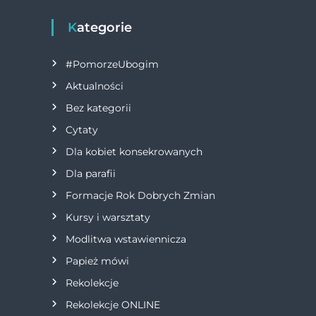
i
Kategorie
g
#PomorzeUbogim
a
Aktualności
Bez kategorii
c
Cytaty
j
Dla kobiet konsekrowanych
Dla parafii
a
Formacje Rok Dobrych Zmian
w
Kursy i warsztaty
Modlitwa wstawiennicza
p
Papież mówi
i
Rekolekcje
s
Rekolekcje ONLINE