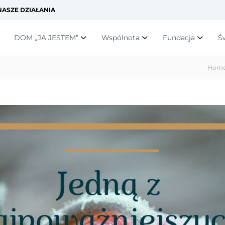
ASZE DZIAŁANIA
DOM „JA JESTEM”
Wspólnota
Fundacja
Ś
Hom