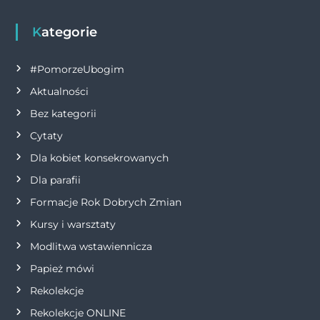
g
Kategorie
a
#PomorzeUbogim
c
Aktualności
j
Bez kategorii
Cytaty
a
Dla kobiet konsekrowanych
w
Dla parafii
Formacje Rok Dobrych Zmian
p
Kursy i warsztaty
i
Modlitwa wstawiennicza
s
Papież mówi
Rekolekcje
u
Rekolekcje ONLINE