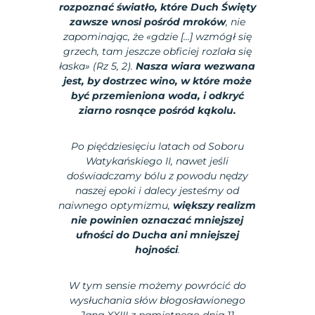
rozpoznać światło, które Duch Święty
zawsze wnosi pośród mroków
, nie
zapominając, że «gdzie […] wzmógł się
grzech, tam jeszcze obficiej rozlała się
łaska» (Rz 5, 2).
Nasza wiara wezwana
jest, by dostrzec wino, w które może
być przemieniona woda, i odkryć
ziarno rosnące pośród kąkolu.
Po pięćdziesięciu latach od Soboru
Watykańskiego II, nawet jeśli
doświadczamy bólu z powodu nędzy
naszej epoki i dalecy jesteśmy od
naiwnego optymizmu,
większy realizm
nie powinien oznaczać mniejszej
ufności do Ducha ani mniejszej
hojności
.
W tym sensie możemy powrócić do
wysłuchania słów błogosławionego
Jana XXIII z pamiętnego dnia 11