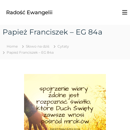
S
k
Radość Ewangelii
i
p
t
Papież Franciszek – EG 84a
o
c
o
Home
Słowo na dziś
Cytaty
n
Papież Franciszek – EG 84a
t
e
n
t