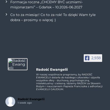
Formacja roczna „CHCEMY BYĆ uczniami-
misjonarzami” – Gdańsk – 10.2026-06.2027
Co to za miesiąc! Co to za rok! To dzięki Wam tyle
dobra – prosimy o więcej :)
2,938
Radość Ewangelii
W naszej wspólnocie pragniemy, by RADOŚĆ
EWANGELII dotarła do każdego człowieka i ożywiła
wszystkie sfery - duchową, psychologiczną,
intelektualną i cielesną. Idziemy RAZEM za Słowem
Bożym i nauczaniem Papieża Franciszka z adhortacji
EVANGELII GAUDIUM.
Radość Ewangelii
1 week ago