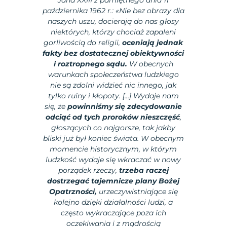
października 1962 r.: «Nie bez obrazy dla
naszych uszu, docierają do nas głosy
niektórych, którzy chociaż zapaleni
gorliwością do religii,
oceniają jednak
fakty bez dostatecznej obiektywności
i roztropnego sądu.
W obecnych
warunkach społeczeństwa ludzkiego
nie są zdolni widzieć nic innego, jak
tylko ruiny i kłopoty. […] Wydaje nam
się, że
powinniśmy się zdecydowanie
odciąć od tych proroków nieszczęść
,
głoszących co najgorsze, tak jakby
bliski już był koniec świata. W obecnym
momencie historycznym, w którym
ludzkość wydaje się wkraczać w nowy
porządek rzeczy,
trzeba raczej
dostrzegać tajemnicze plany Bożej
Opatrzności,
urzeczywistniające się
kolejno dzięki działalności ludzi, a
często wykraczające poza ich
oczekiwania i z mądrością