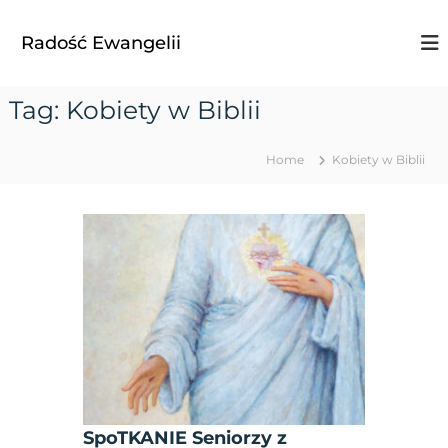
S
k
Radość Ewangelii
i
p
t
Tag:
Kobiety w Biblii
o
c
o
Home
Kobiety w Biblii
n
t
e
n
t
SpoTKANIE Seniorzy z