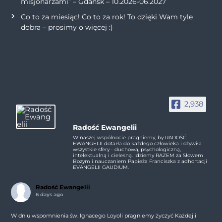
misjonarzami” – Gdańsk – 10.2026-06.2027
Co to za miesiąc! Co to za rok! To dzięki Wam tyle
dobra – prosimy o więcej :)
2,938
Radość Ewangelii
W naszej wspólnocie pragniemy, by RADOŚĆ
EWANGELII dotarła do każdego człowieka i ożywiła
wszystkie sfery - duchową, psychologiczną,
intelektualną i cielesną. Idziemy RAZEM za Słowem
Bożym i nauczaniem Papieża Franciszka z adhortacji
EVANGELII GAUDIUM.
Radość Ewangelii
6 days ago
W dniu wspomnienia św. Ignacego Loyoli pragniemy życzyć Każdej i