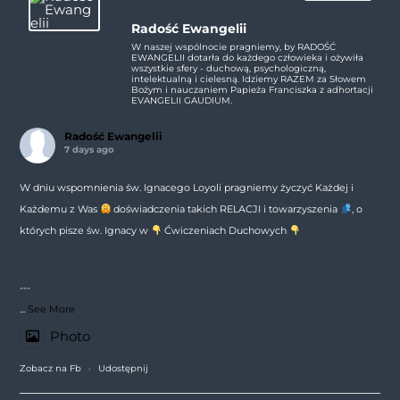
Radość Ewangelii
W naszej wspólnocie pragniemy, by RADOŚĆ
EWANGELII dotarła do każdego człowieka i ożywiła
wszystkie sfery - duchową, psychologiczną,
intelektualną i cielesną. Idziemy RAZEM za Słowem
Bożym i nauczaniem Papieża Franciszka z adhortacji
EVANGELII GAUDIUM.
Radość Ewangelii
7 days ago
W dniu wspomnienia św. Ignacego Loyoli pragniemy życzyć Każdej i
Każdemu z Was
doświadczenia takich RELACJI i towarzyszenia
, o
których pisze św. Ignacy w
Ćwiczeniach Duchowych
---
...
See More
Photo
Zobacz na Fb
·
Udostępnij