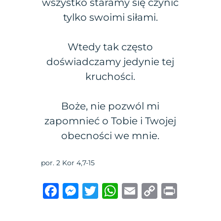
wszystko staramy się czynić
tylko swoimi siłami.
Wtedy tak często
doświadczamy jedynie tej
kruchości.
Boże, nie pozwól mi
zapomnieć o Tobie i Twojej
obecności we mnie.
por. 2 Kor 4,7-15
F
M
T
W
E
C
P
a
e
w
h
m
o
ri