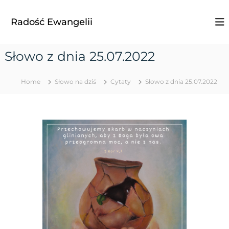
S
k
Radość Ewangelii
i
p
t
Słowo z dnia 25.07.2022
o
c
o
Home
Słowo na dziś
Cytaty
Słowo z dnia 25.07.2022
n
t
e
n
t