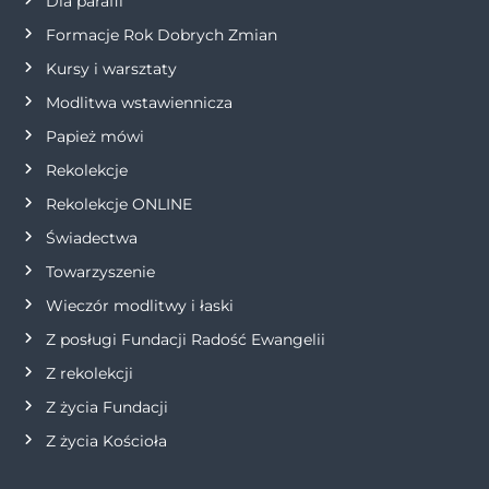
Dla parafii
w
Formacje Rok Dobrych Zmian
p
Kursy i warsztaty
Modlitwa wstawiennicza
i
Papież mówi
s
Rekolekcje
Rekolekcje ONLINE
u
Świadectwa
Towarzyszenie
Wieczór modlitwy i łaski
Z posługi Fundacji Radość Ewangelii
Z rekolekcji
Z życia Fundacji
Z życia Kościoła