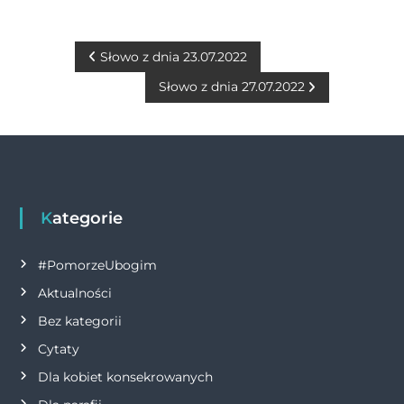
c
ss
it
at
ai
p
n
e
e
te
s
l
y
t
b
n
r
A
Li
N
Słowo z dnia 23.07.2022
o
g
p
n
Słowo z dnia 27.07.2022
a
o
er
p
k
w
k
i
g
Kategorie
a
#PomorzeUbogim
Aktualności
c
Bez kategorii
j
Cytaty
Dla kobiet konsekrowanych
a