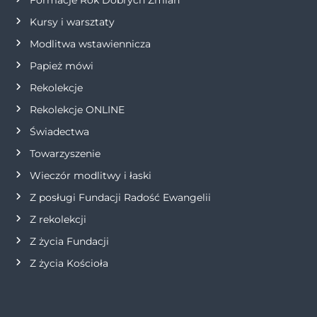
p
Kursy i warsztaty
Modlitwa wstawiennicza
i
Papież mówi
s
Rekolekcje
Rekolekcje ONLINE
u
Świadectwa
Towarzyszenie
Wieczór modlitwy i łaski
Z posługi Fundacji Radość Ewangelii
Z rekolekcji
Z życia Fundacji
Z życia Kościoła