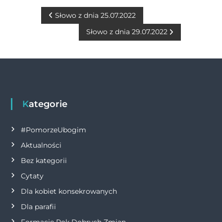
e
e
te
s
l
y
t
b
n
r
A
Li
N
Słowo z dnia 25.07.2022
o
g
p
n
Słowo z dnia 29.07.2022
a
o
er
p
k
w
k
i
g
Kategorie
a
#PomorzeUbogim
Aktualności
c
Bez kategorii
j
Cytaty
Dla kobiet konsekrowanych
a
Dla parafii
w
Formacje Rok Dobrych Zmian