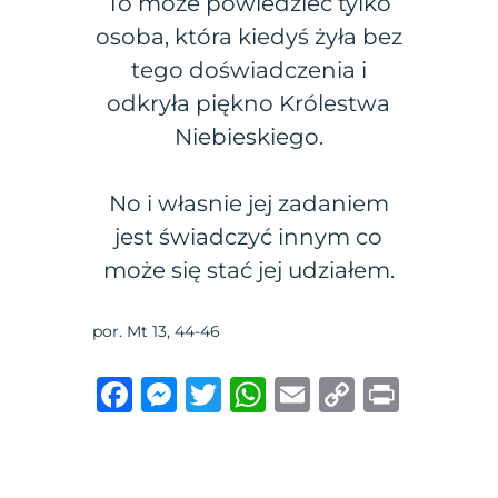
To może powiedzieć tylko
osoba, która kiedyś żyła bez
tego doświadczenia i
odkryła piękno Królestwa
Niebieskiego.
No i własnie jej zadaniem
jest świadczyć innym co
może się stać jej udziałem.
por. Mt 13, 44-46
F
M
T
W
E
C
P
a
e
w
h
m
o
ri
c
ss
it
at
ai
p
n