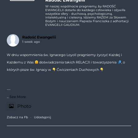
W naszej wspólnocie pragniemy, by RADOŚĆ
EWANGELII dotarła do każdego człowieka i ożywiła
wszystkie sfery - duchową, psychologiczną,
intelektualną i cielesną. Idziemy RAZEM za Słowem
Bożym i nauczaniem Papieża Franciszka z adhortacji
EVANGELII GAUDIUM.
Radość Ewangelii
1 week ago
W dniu wspomnienia św. Ignacego Loyoli pragniemy życzyć Każdej i
Każdemu z Was
doświadczenia takich RELACJI i towarzyszenia
, o
których pisze św. Ignacy w
Ćwiczeniach Duchowych
---
...
See More
Photo
Zobacz na Fb
·
Udostępnij