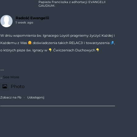
Papieża Franciszka z adhortacji EVANGELII
GAUDIUM.
Radość Ewangelii
1 week ago
W dniu wspomnienia św. Ignacego Loyoli pragniemy życzyć Każdej i
Każdemu z Was
doświadczenia takich RELACJI i towarzyszenia
,
o których pisze św. Ignacy w
Ćwiczeniach Duchowych
---
...
See More
Photo
Zobacz na Fb
·
Udostępnij