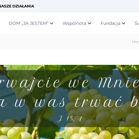
ASZE DZIAŁANIA
DOM „JA JESTEM”
Wspólnota
Fundacja
Ś
Ho