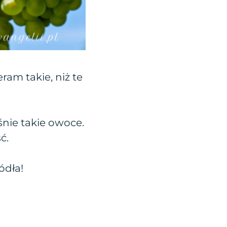
am takie, niż te
nie takie owoce.
ć.
ódła!