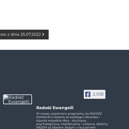
owo z dnia 25.07.2022
2,938
Radość Ewangelii
W naszej wspólnocie pragniemy, by RADOŚĆ
EWANGELII dotarła do każdego człowieka i
ożywiła wszystkie sfery - duchową,
psychologiczną, intelektualną i cielesną. Idziemy
RAZEM za Słowem Bożym i nauczaniem