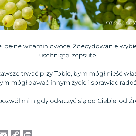
ie, pełne witamin owoce. Zdecydowanie wybier
uschnięte, zepsute.
awsze trwać przy Tobie, bym mógł nieść właś
ym mógł dawać innym życie i sprawiać radoś
pozwól mi nigdy odłączyć się od Ciebie, od Źr
W
E
C
P