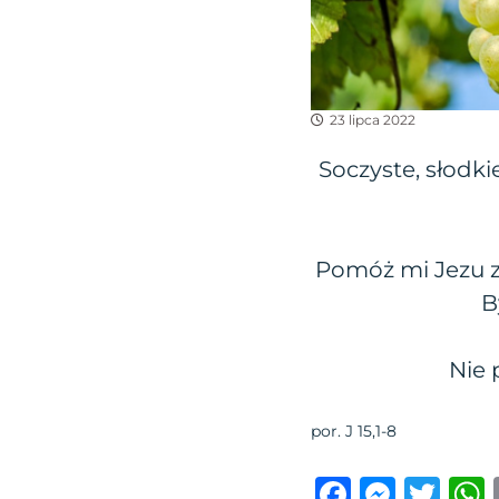
23 lipca 2022
Soczyste, słodk
Pomóż mi Jezu z
B
Nie 
por. J 15,1-8
F
M
T