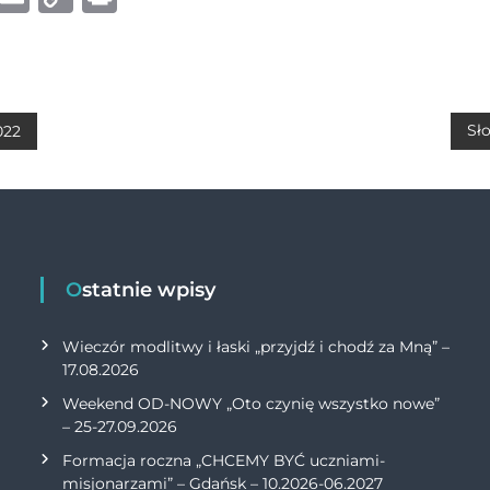
h
m
o
ri
at
ai
p
n
s
l
y
t
A
Li
Sł
022
p
n
p
k
Ostatnie wpisy
Wieczór modlitwy i łaski „przyjdź i chodź za Mną” –
17.08.2026
Weekend OD-NOWY „Oto czynię wszystko nowe”
– 25-27.09.2026
Formacja roczna „CHCEMY BYĆ uczniami-
misjonarzami” – Gdańsk – 10.2026-06.2027