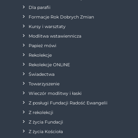
Dla parafii
a
Formacje Rok Dobrych Zmian
w
Kursy i warsztaty
Modlitwa wstawiennicza
p
Papież mówi
i
Rekolekcje
s
Rekolekcje ONLINE
Świadectwa
u
Towarzyszenie
Wieczór modlitwy i łaski
Z posługi Fundacji Radość Ewangelii
Z rekolekcji
Z życia Fundacji
Z życia Kościoła