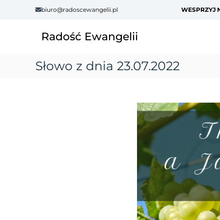
S
biuro@radoscewangelii.pl
WESPRZYJ N
k
i
Radość Ewangelii
p
t
o
Słowo z dnia 23.07.2022
c
o
n
t
e
n
t