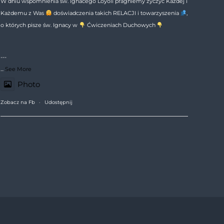
W dniu wspomnienia św. Ignacego Loyoli pragniemy życzyć Każdej i
Każdemu z Was
doświadczenia takich RELACJI i towarzyszenia
,
o których pisze św. Ignacy w
Ćwiczeniach Duchowych
---
...
See More
Photo
Zobacz na Fb
·
Udostępnij