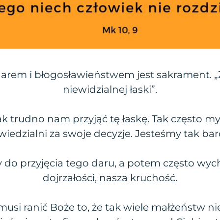
arem i błogosławieństwem jest sakrament. „
niewidzialnej łaski”.
k trudno nam przyjąć tę łaskę. Tak często m
iedzialni za swoje decyzje. Jesteśmy tak bard
do przyjęcia tego daru, a potem często wych
dojrzałości, nasza kruchość.
musi ranić Boże to, że tak wiele małżeństw nie