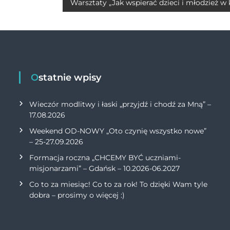
p
n
Warsztaty „Jak wspierać dzieci i młodzież w k
p
k
Ostatnie wpisy
Wieczór modlitwy i łaski „przyjdź i chodź za Mną” –
17.08.2026
Weekend OD-NOWY „Oto czynię wszystko nowe”
– 25-27.09.2026
Formacja roczna „CHCEMY BYĆ uczniami-
misjonarzami” – Gdańsk – 10.2026-06.2027
Co to za miesiąc! Co to za rok! To dzięki Wam tyle
dobra – prosimy o więcej :)