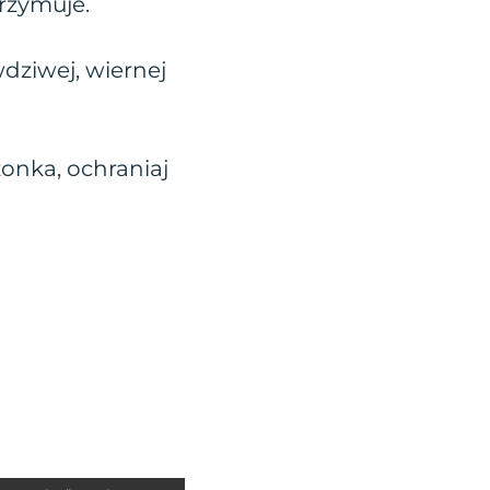
trzymuje.
wdziwej, wiernej
żonka, ochraniaj