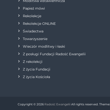
Modlitwa wstawiennicza
i
Papież mówi
s
Rekolekcje
Rekolekcje ONLINE
u
Świadectwa
Towarzyszenie
Wieczór modlitwy i łaski
Z posługi Fundacji Radość Ewangelii
Z rekolekcji
Z życia Fundacji
Z życia Kościoła
Copyright © 2026
Radość Ewangelii
All rights reserved. Theme