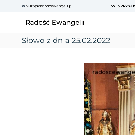
S
biuro@radoscewangelii.pl
WESPRZYJ N
k
i
Radość Ewangelii
p
t
o
Słowo z dnia 25.02.2022
c
o
n
t
e
n
t