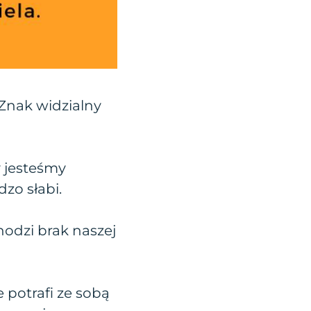
Znak widzialny
y jesteśmy
zo słabi.
odzi brak naszej
 potrafi ze sobą