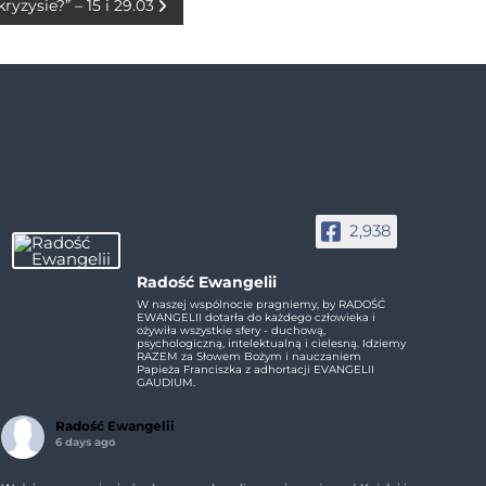
ryzysie?” – 15 i 29.03
2,938
Radość Ewangelii
W naszej wspólnocie pragniemy, by RADOŚĆ
EWANGELII dotarła do każdego człowieka i
ożywiła wszystkie sfery - duchową,
psychologiczną, intelektualną i cielesną. Idziemy
RAZEM za Słowem Bożym i nauczaniem
Papieża Franciszka z adhortacji EVANGELII
GAUDIUM.
Radość Ewangelii
6 days ago