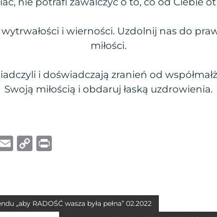
ć, nie potrafi zawalczyć o to, co od Ciebie o
wytrwałości i wierności. Uzdolnij nas do pra
miłości.
iadczyli i doświadczają zranień od współmał
Swoją miłością i obdaruj łaską uzdrowienia.
W
E
C
P
h
m
o
ri
at
ai
p
n
s
l
y
t
A
Li
ndu „aby RADOŚĆ wasza była pełna” 02.2022