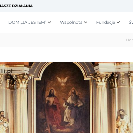
ASZE DZIAŁANIA
DOM „JA JESTEM”
Wspólnota
Fundacja
Ś
Ho