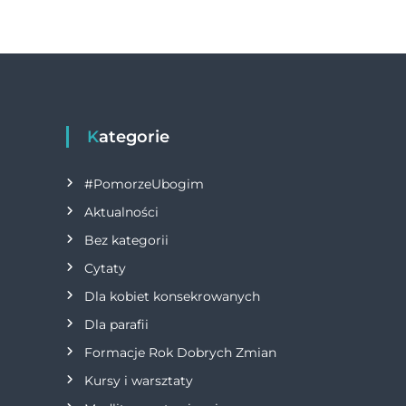
o
g
a
o
er
w
k
i
g
Kategorie
a
#PomorzeUbogim
Aktualności
c
Bez kategorii
j
Cytaty
Dla kobiet konsekrowanych
a
Dla parafii
w
Formacje Rok Dobrych Zmian
p
Kursy i warsztaty