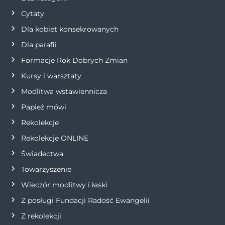
j
Cytaty
Dla kobiet konsekrowanych
a
Dla parafii
w
Formacje Rok Dobrych Zmian
p
Kursy i warsztaty
Modlitwa wstawiennicza
i
Papież mówi
s
Rekolekcje
Rekolekcje ONLINE
u
Świadectwa
Towarzyszenie
Wieczór modlitwy i łaski
Z posługi Fundacji Radość Ewangelii
Z rekolekcji