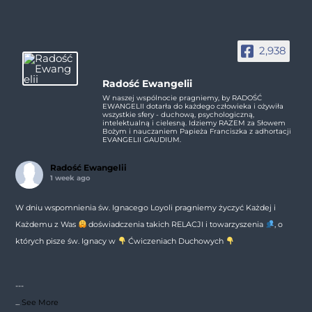
2,938
Radość Ewangelii
W naszej wspólnocie pragniemy, by RADOŚĆ
EWANGELII dotarła do każdego człowieka i ożywiła
wszystkie sfery - duchową, psychologiczną,
intelektualną i cielesną. Idziemy RAZEM za Słowem
Bożym i nauczaniem Papieża Franciszka z adhortacji
EVANGELII GAUDIUM.
Radość Ewangelii
1 week ago
W dniu wspomnienia św. Ignacego Loyoli pragniemy życzyć Każdej i
Każdemu z Was
doświadczenia takich RELACJI i towarzyszenia
, o
których pisze św. Ignacy w
Ćwiczeniach Duchowych
---
...
See More