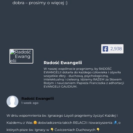
dobra – prosimy o więcej :)
2,938
Radość Ewangelii
W naszej wspólnocie pragniemy, by RADOŚĆ
EWANGELII dotarła do każdego człowieka i ożywiła
wszystkie sfery - duchową, psychologiczną,
intelektualną i cielesną. Idziemy RAZEM za Słowem
Bożym i nauczaniem Papieża Franciszka z adhortacji
EVANGELII GAUDIUM.
Radość Ewangelii
1 week ago
W dniu wspomnienia św. Ignacego Loyoli pragniemy życzyć Każdej i
Każdemu z Was
doświadczenia takich RELACJI i towarzyszenia
, o
których pisze św. Ignacy w
Ćwiczeniach Duchowych