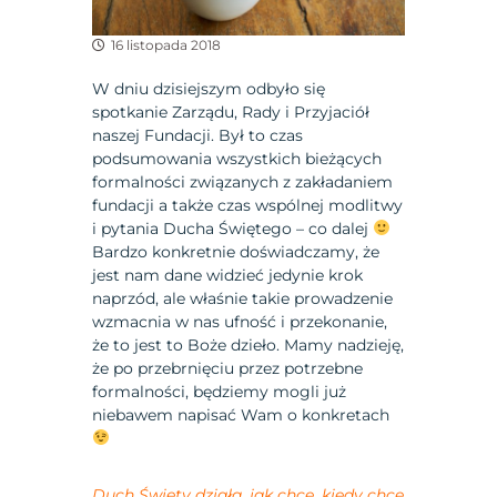
16 listopada 2018
W dniu dzisiejszym odbyło się
spotkanie Zarządu, Rady i Przyjaciół
naszej Fundacji. Był to czas
podsumowania wszystkich bieżących
formalności związanych z zakładaniem
fundacji a także czas wspólnej modlitwy
i pytania Ducha Świętego – co dalej
Bardzo konkretnie doświadczamy, że
jest nam dane widzieć jedynie krok
naprzód, ale właśnie takie prowadzenie
wzmacnia w nas ufność i przekonanie,
że to jest to Boże dzieło. Mamy nadzieję,
że po przebrnięciu przez potrzebne
formalności, będziemy mogli już
niebawem napisać Wam o konkretach
Duch Święty działa, jak chce, kiedy chce