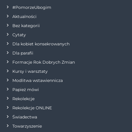
a
#PomorzeUbogim
Aktualności
c
Bez kategorii
j
Cytaty
Dla kobiet konsekrowanych
a
Dla parafii
w
Formacje Rok Dobrych Zmian
p
Kursy i warsztaty
Modlitwa wstawiennicza
i
Papież mówi
s
Rekolekcje
Rekolekcje ONLINE
u
Świadectwa
Towarzyszenie