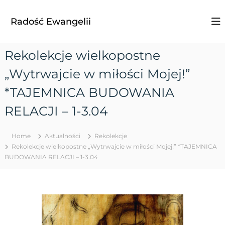
S
k
Radość Ewangelii
i
p
t
Rekolekcje wielkopostne
o
c
„Wytrwajcie w miłości Mojej!”
o
n
*TAJEMNICA BUDOWANIA
t
RELACJI – 1-3.04
e
n
t
Home
Aktualności
Rekolekcje
Rekolekcje wielkopostne „Wytrwajcie w miłości Mojej!” *TAJEMNICA
BUDOWANIA RELACJI – 1-3.04