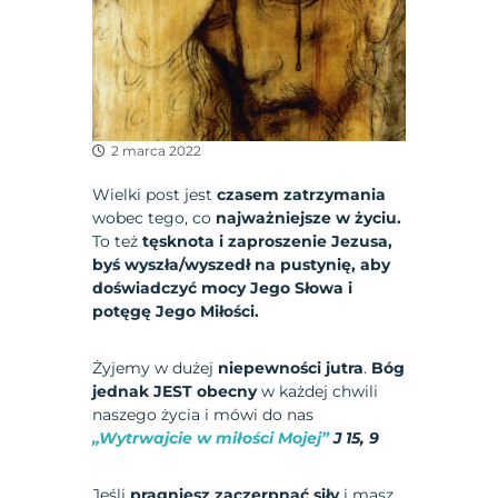
2 marca 2022
Wielki post jest
czasem zatrzymania
wobec tego, co
najważniejsze w życiu.
To też
tęsknota i zaproszenie Jezusa,
byś wyszła/wyszedł na pustynię, aby
doświadczyć mocy Jego Słowa i
potęgę Jego Miłości.
Żyjemy w dużej
niepewności jutra
.
Bóg
jednak JEST obecny
w każdej chwili
naszego życia i mówi do nas
„Wytrwajcie w miłości Mojej”
J 15, 9
Jeśli
pragniesz zaczerpnąć siły
i masz