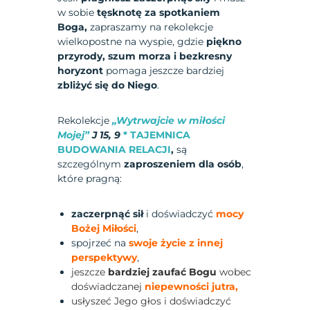
w sobie
tęsknotę za spotkaniem
Boga,
zapraszamy na rekolekcje
wielkopostne na wyspie, gdzie
piękno
przyrody, szum morza i bezkresny
horyzont
pomaga jeszcze bardziej
zbliżyć się do Niego
.
Rekolekcje
„Wytrwajcie w miłości
Mojej”
J 15, 9
* TAJEMNICA
BUDOWANIA RELACJI
,
są
szczególnym
zaproszeniem dla osób
,
które pragną:
zaczerpnąć sił
i doświadczyć
mocy
Bożej Miłości
,
spojrzeć na
swoje życie z innej
perspektywy
,
jeszcze
bardziej
zaufać Bogu
wobec
doświadczanej
niepewności jutra,
usłyszeć Jego głos i doświadczyć