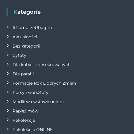
g
Kategorie
a
#PomorzeUbogim
c
Aktualności
Bez kategorii
j
Cytaty
a
Dla kobiet konsekrowanych
Dla parafii
w
Formacje Rok Dobrych Zmian
p
Kursy i warsztaty
i
Modlitwa wstawiennicza
Papież mówi
s
Rekolekcje
u
Rekolekcje ONLINE