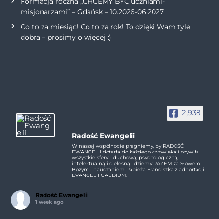
Formacja roczna „CHCEMY BYĆ uczniami-
misjonarzami” – Gdańsk – 10.2026-06.2027
Co to za miesiąc! Co to za rok! To dzięki Wam tyle
dobra – prosimy o więcej :)
2,938
Radość Ewangelii
W naszej wspólnocie pragniemy, by RADOŚĆ
EWANGELII dotarła do każdego człowieka i ożywiła
wszystkie sfery - duchową, psychologiczną,
intelektualną i cielesną. Idziemy RAZEM za Słowem
Bożym i nauczaniem Papieża Franciszka z adhortacji
EVANGELII GAUDIUM.
Radość Ewangelii
1 week ago