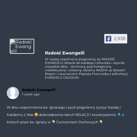
2,938
Radość Ewangelii
W naszej wspólnocie pragniemy, by RADOŚĆ
EWANGELII dotarła do każdego człowieka i ożywiła
wszystkie sfery - duchową, psychologiczną,
intelektualną i cielesną. Idziemy RAZEM za Słowem
Bożym i nauczaniem Papieża Franciszka z adhortacji
EVANGELII GAUDIUM.
Radość Ewangelii
1 week ago
W dniu wspomnienia św. Ignacego Loyoli pragniemy życzyć Każdej i
Każdemu z Was
doświadczenia takich RELACJI i towarzyszenia
, o
których pisze św. Ignacy w
Ćwiczeniach Duchowych