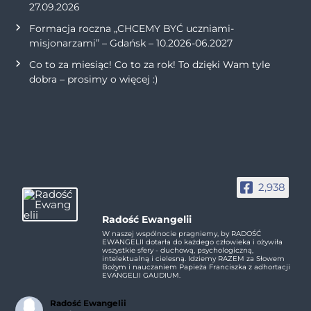
27.09.2026
Formacja roczna „CHCEMY BYĆ uczniami-
misjonarzami” – Gdańsk – 10.2026-06.2027
Co to za miesiąc! Co to za rok! To dzięki Wam tyle
dobra – prosimy o więcej :)
2,938
Radość Ewangelii
W naszej wspólnocie pragniemy, by RADOŚĆ
EWANGELII dotarła do każdego człowieka i ożywiła
wszystkie sfery - duchową, psychologiczną,
intelektualną i cielesną. Idziemy RAZEM za Słowem
Bożym i nauczaniem Papieża Franciszka z adhortacji
EVANGELII GAUDIUM.
Radość Ewangelii