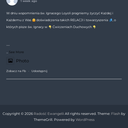
1 week ago
W dniu wspomnienia św. Ignacego Loyoli pragniemy życzyć Każdej i
Każdemu z Was
doświadczenia takich RELACJI i towarzyszenia
, o
których pisze św. Ignacy w
Ćwiczeniach Duchowych
---
...
See More
Photo
Zobacz na Fb
·
Udostępnij
Copyright © 2026
Radość Ewangelii
All rights reserved. Theme:
Flash
by
ThemeGrill. Powered by
WordPress